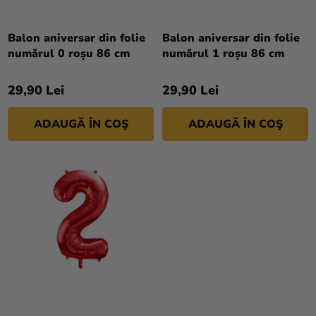
R
si
O
merch
D
Balon aniversar din folie
Balon aniversar din folie
Sărbători
numărul 0 roșu 86 cm
numărul 1 roșu 86 cm
U
S
Materiale
29,90 Lei
29,90 Lei
U
creative
L
Teme
ADAUGĂ ÎN COŞ
ADAUGĂ ÎN COŞ
U
I
Produse
personalizate
Lichidare
stoc
Despre
noi
Contact
Evaluarea