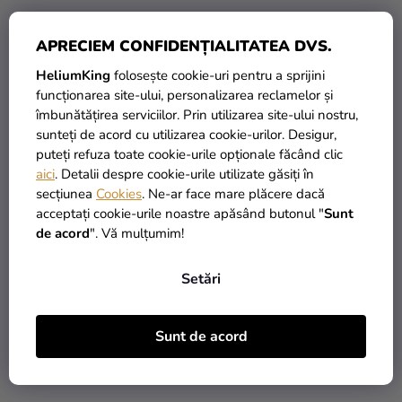
APRECIEM CONFIDENȚIALITATEA DVS.
HeliumKing
folosește cookie-uri pentru a sprijini
funcționarea site-ului, personalizarea reclamelor și
îmbunătățirea serviciilor. Prin utilizarea site-ului nostru,
Balon din folie - numărul
Balon din folie - numărul
sunteți de acord cu utilizarea cookie-urilor. Desigur,
6, broasca țestoasă
7, crocodil
puteți refuza toate cookie-urile opționale făcând clic
aici
. Detalii despre cookie-urile utilizate găsiți în
secțiunea
Cookies
. Ne-ar face mare plăcere dacă
24,90 Lei
24,90 Lei
acceptați cookie-urile noastre apăsând butonul "
Sunt
de acord
". Vă mulțumim!
ADAUGĂ ÎN COŞ
ADAUGĂ ÎN COŞ
Setări
Sunt de acord