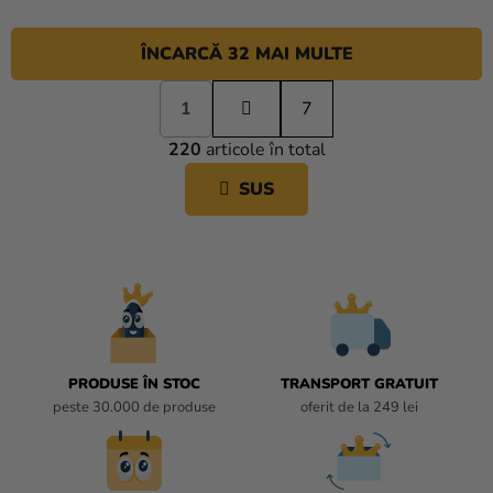
ÎNCARCĂ 32 MAI MULTE
P
1
a
7
C
g
220
articole în total
i
O
n
N
SUS
a
T
r
R
e
O
L
U
L
L
I
PRODUSE ÎN STOC
TRANSPORT GRATUIT
S
peste 30.000 de produse
oferit de la 249 lei
T
Ă
R