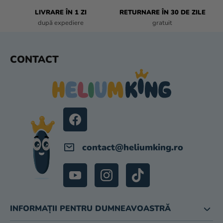
I
L
LIVRARE ÎN 1 ZI
RETURNARE ÎN 30 DE ZILE
O
după expediere
gratuit
R
S
CONTACT
U
B
S
O
L
contact
@
heliumking.ro
INFORMAȚII PENTRU DUMNEAVOASTRĂ