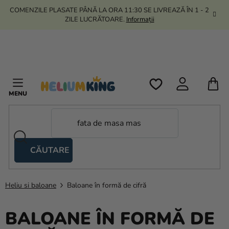
Treci
COMENZILE PLASATE PÂNĂ LA ORA 11:30 SE LIVREAZĂ ÎN 1 - 2
la
ZILE LUCRĂTOARE.
Informații
conținut
C
D
C
CĂUTARE
Corturi
tip
foarfecă
Heliu si baloane
Baloane în formă de cifră
Kanekalon
BALOANE ÎN FORMĂ DE
Heliu si