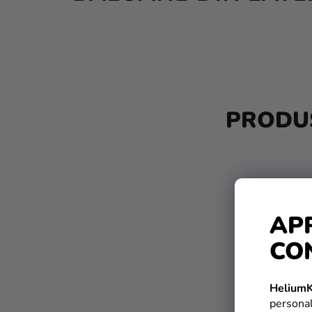
B
A
PRODUS
R
Ă
L
A
AP
T
CO
E
R
HeliumK
A
personal