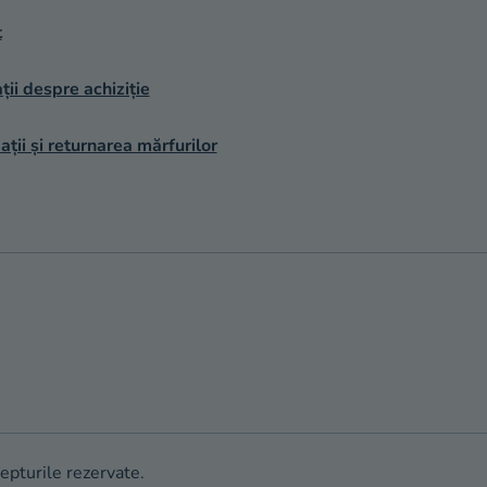
t
ții despre achiziție
ții și returnarea mărfurilor
repturile rezervate.