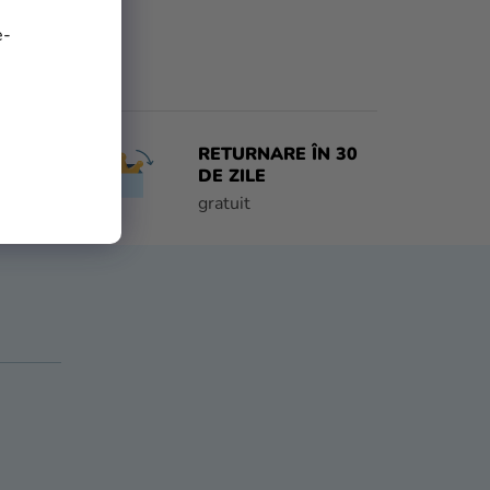
e-
RETURNARE ÎN 30
 ZI
DE ZILE
e
gratuit