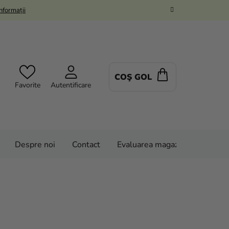
Informații
COŞ GOL
COŞ
Favorite
Autentificare
DE
CUMPĂRĂTUR
Despre noi
Contact
Evaluarea magazinului