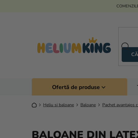
Treci
COMENZILE
la
conținut
CĂ
Ofertă de produse
Acasă
Heliu si baloane
Baloane
Pachet avantajos 
BALOANE DIN LATEX