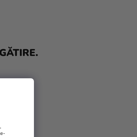
GĂTIRE.
,
te-