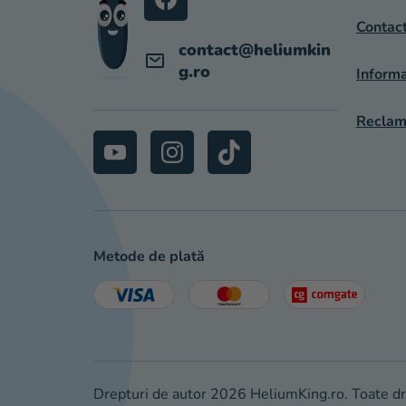
L
Contac
contact
@
heliumkin
g.ro
Informa
Reclama
Metode de plată
Drepturi de autor 2026
HeliumKing.ro
. Toate d