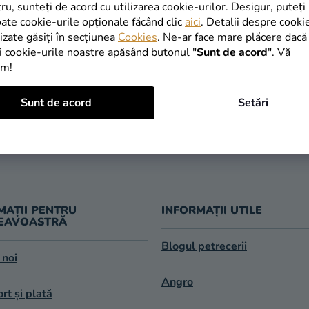
INAPOI ÎN MAGAZIN
tru, sunteți de acord cu utilizarea cookie-urilor. Desigur, puteți
oate cookie-urile opționale făcând clic
aici
. Detalii despre cooki
lizate găsiți în secțiunea
Cookies
. Ne-ar face mare plăcere dacă
i cookie-urile noastre apăsând butonul "
Sunt de acord
". Vă
im!
TRANSPORT
Sunt de acord
Setări
LIVRARE ÎN 1
GRATUIT
după expedier
oferit de la 249 lei
MAȚII PENTRU
INFORMAȚII UTILE
EAVOASTRĂ
Blogul petrecerii
 noi
Angro
rt și plată