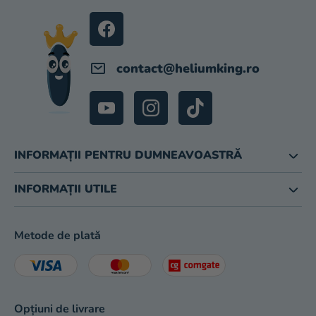
O
magazinului
L
contact
@
heliumking.ro
INFORMAȚII PENTRU DUMNEAVOASTRĂ
INFORMAȚII UTILE
Metode de plată
Opțiuni de livrare