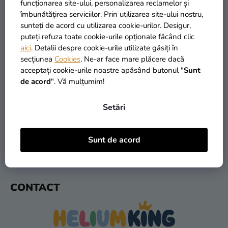
si
funcționarea site-ului, personalizarea reclamelor și
îmbunătățirea serviciilor. Prin utilizarea site-ului nostru,
merch
sunteți de acord cu utilizarea cookie-urilor. Desigur,
Sărbători
puteți refuza toate cookie-urile opționale făcând clic
aici
. Detalii despre cookie-urile utilizate găsiți în
Materiale
secțiunea
Cookies
. Ne-ar face mare plăcere dacă
creative
acceptați cookie-urile noastre apăsând butonul "
Sunt
PRODUSE ÎN STOC
TRANSPORT GRATUIT
de acord
". Vă mulțumim!
peste 30.000 de produse
oferit de la 249 lei
Teme
Setări
Produse
personalizate
Sunt de acord
LIVRARE ÎN 1 ZI
RETURNARE ÎN 30 DE ZILE
Lichidare
după expediere
gratuit
stoc
Despre
S
noi
CONTACT
U
B
Contact
S
Evaluarea