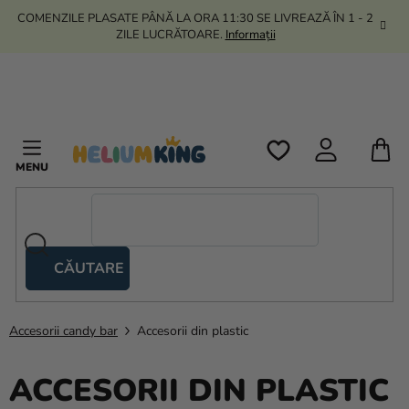
Treci
COMENZILE PLASATE PÂNĂ LA ORA 11:30 SE LIVREAZĂ ÎN 1 - 2
la
ZILE LUCRĂTOARE.
Informații
conținut
C
D
C
CĂUTARE
Corturi
tip
foarfecă
Accesorii candy bar
Accesorii din plastic
Kanekalon
ACCESORII DIN PLASTIC
Heliu si