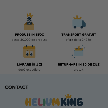
O
N
T
R
O
L
U
PRODUSE ÎN STOC
TRANSPORT GRATUIT
L
peste 30.000 de produse
oferit de la 249 lei
L
I
S
T
LIVRARE ÎN 1 ZI
RETURNARE ÎN 30 DE ZILE
Ă
după expediere
gratuit
R
I
L
S
CONTACT
O
U
R
B
S