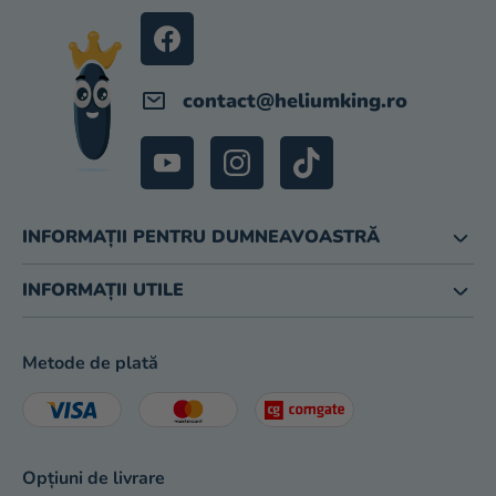
O
L
contact
@
heliumking.ro
INFORMAȚII PENTRU DUMNEAVOASTRĂ
INFORMAȚII UTILE
Metode de plată
Opțiuni de livrare