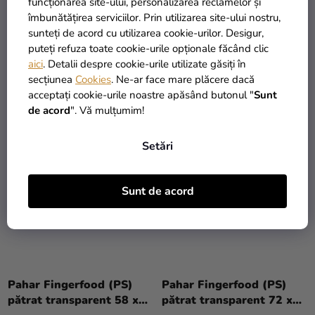
Pahar Fingerfood (PS)
Pahar Fingerfood (PS)
funcționarea site-ului, personalizarea reclamelor și
pătrat transparent 44 x
pătrat transparent 50 x
îmbunătățirea serviciilor. Prin utilizarea site-ului nostru,
44 x 43 mm 65ml [20 buc]
50 x 45 mm 60ml [50 buc]
sunteți de acord cu utilizarea cookie-urilor. Desigur,
puteți refuza toate cookie-urile opționale făcând clic
15,90 Lei
28,90 Lei
aici
. Detalii despre cookie-urile utilizate găsiți în
secțiunea
Cookies
. Ne-ar face mare plăcere dacă
ADAUGĂ ÎN COŞ
ADAUGĂ ÎN COŞ
acceptați cookie-urile noastre apăsând butonul "
Sunt
de acord
". Vă mulțumim!
Setări
Sunt de acord
Pahar Fingerfood (PS)
Pahar Fingerfood (PS)
pătrat transparent 58 x
pătrat transparent 72 x