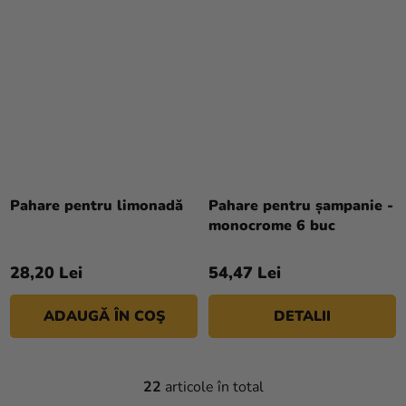
Evaluarea
medie
Pahare pentru limonadă
Pahare pentru șampanie -
a
monocrome 6 buc
produsului
este
28,20 Lei
54,47 Lei
5,0
din
ADAUGĂ ÎN COŞ
DETALII
5
stele.
22
articole în total
C