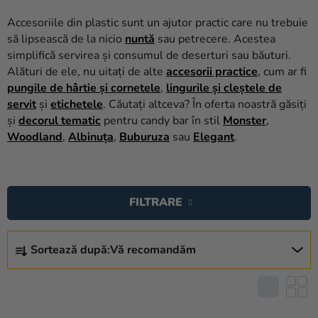
baloane
Accesoriile din plastic sunt un ajutor practic care nu trebuie
Nunta
să lipsească de la nicio
nuntă
sau petrecere. Acestea
simplifică servirea și consumul de deserturi sau băuturi.
Petrecere
Alături de ele, nu uitați de alte
accesorii practice
, cum ar fi
pungile de hârtie și cornetele
,
lingurile și cleștele de
Măști
servit
și
etichetele
. Căutați altceva? În oferta noastră găsiți
pentru
și
decorul tematic
pentru candy bar în stil
Monster
,
carnaval
Woodland
,
Albinuța
,
Buburuza
sau
Elegant
.
Sortiment
L
pentru
petrecere
I
FILTRARE
S
Îmbrăcăminte
T
S
Ă
Coacerea
Sortează după:
Vă recomandăm
E
P
L
Noutate
R
E
O
Cadouri
C