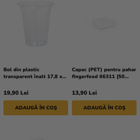
D
si
T
merch
U
A
S
R
Sărbători
E
E
Materiale
A
creative
P
R
Teme
O
Produse
D
Bol din plastic
Capac (PET) pentru pahar
personalizate
transparent înalt 17,8 x
fingerfood 66311 [50
U
19,3 cm
buc]
S
Lichidare
19,90 Lei
13,90 Lei
U
stoc
L
Despre
ADAUGĂ ÎN COŞ
ADAUGĂ ÎN COŞ
U
noi
I
Contact
Evaluarea