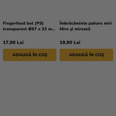
Evaluarea
medie
Fingerfood bol (PS)
Îmbrăcăminte pahare miri
a
transparent Ø67 x 33 mm
Mire şi mireasă
produsului
70ml [25 buc]
este
17,90 Lei
19,90 Lei
5,0
din
ADAUGĂ ÎN COŞ
ADAUGĂ ÎN COŞ
5
stele.