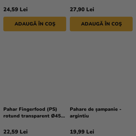
58 x 76 mm 160ml [20
72 x 72 x 72 mm 230ml
buc]
[20 buc]
24,59 Lei
27,90 Lei
ADAUGĂ ÎN COŞ
ADAUGĂ ÎN COŞ
Pahar Fingerfood (PS)
Pahare de șampanie -
rotund transparent Ø45 x
argintiu
84 mm 65ml [20 buc]
22,59 Lei
19,99 Lei