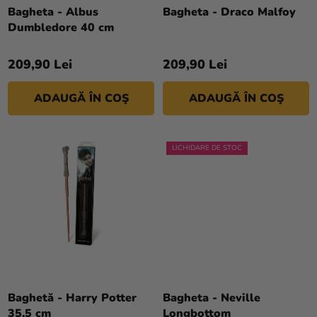
si
D
Bagheta - Albus
Bagheta - Draco Malfoy
merch
Dumbledore 40 cm
U
S
Sărbători
209,90 Lei
209,90 Lei
U
Materiale
L
creative
ADAUGĂ ÎN COŞ
ADAUGĂ ÎN COŞ
U
I
Teme
LICHIDARE DE STOC
Produse
personalizate
Lichidare
stoc
Despre
noi
Evaluarea
Contact
medie
Baghetă - Harry Potter
Bagheta - Neville
a
35,5 cm
Longbottom
Evaluarea