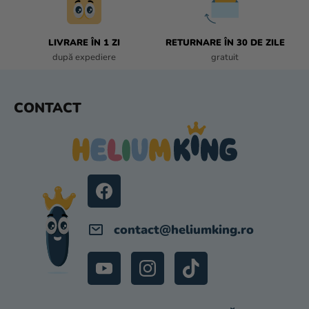
I
S
T
LIVRARE ÎN 1 ZI
RETURNARE ÎN 30 DE ZILE
Ă
după expediere
gratuit
R
I
L
S
CONTACT
O
U
R
B
S
O
L
contact
@
heliumking.ro