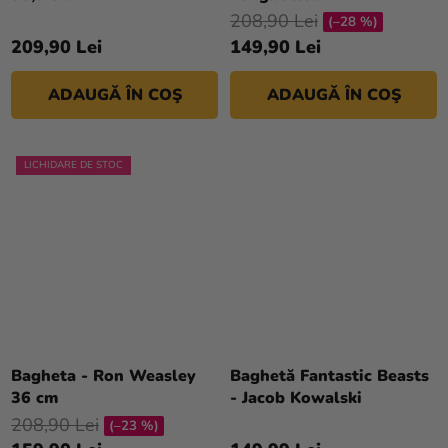
produsului
208,90 Lei
magazinului
(–28 %)
este
209,90 Lei
149,90 Lei
4,0
din
ADAUGĂ ÎN COŞ
ADAUGĂ ÎN COŞ
5
stele.
LICHIDARE DE STOC
Bagheta - Ron Weasley
Baghetă Fantastic Beasts
36 cm
- Jacob Kowalski
208,90 Lei
(–23 %)