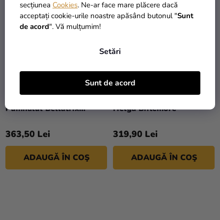
secțiunea
Cookies
. Ne-ar face mare plăcere dacă
acceptați cookie-urile noastre apăsând butonul "
Sunt
de acord
". Vă mulțumim!
Setări
Sunt de acord
Replica Harry Potter -
Replică Horcrux - Cupa
Pumnalul Bellatrix
Helga Biflemore
Lestrange
363,50 Lei
319,90 Lei
ADAUGĂ ÎN COŞ
ADAUGĂ ÎN COŞ