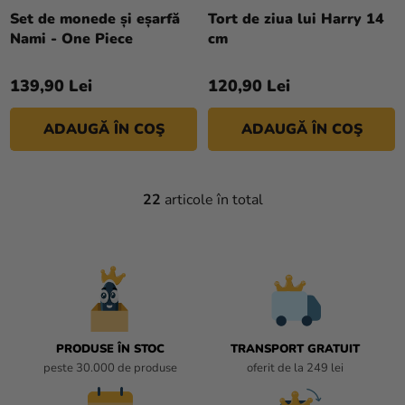
Set de monede și eșarfă
Tort de ziua lui Harry 14
Nami - One Piece
cm
139,90 Lei
120,90 Lei
ADAUGĂ ÎN COŞ
ADAUGĂ ÎN COŞ
22
articole în total
C
O
N
T
R
O
L
U
PRODUSE ÎN STOC
TRANSPORT GRATUIT
L
peste 30.000 de produse
oferit de la 249 lei
L