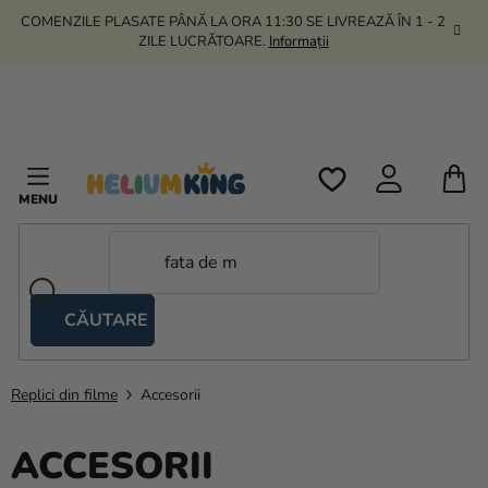
Treci
COMENZILE PLASATE PÂNĂ LA ORA 11:30 SE LIVREAZĂ ÎN 1 - 2
la
ZILE LUCRĂTOARE.
Informații
conținut
C
D
C
CĂUTARE
Corturi
tip
foarfecă
Replici din filme
Accesorii
Kanekalon
ACCESORII
Heliu si