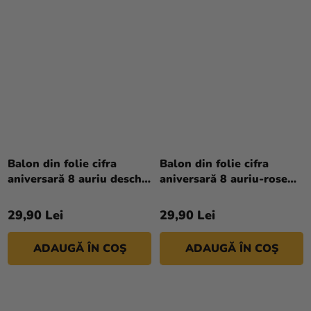
Balon din folie cifra
Balon din folie cifra
aniversară 8 auriu deschis
aniversară 8 auriu-rose
86 cm
86 cm
29,90 Lei
29,90 Lei
ADAUGĂ ÎN COŞ
ADAUGĂ ÎN COŞ