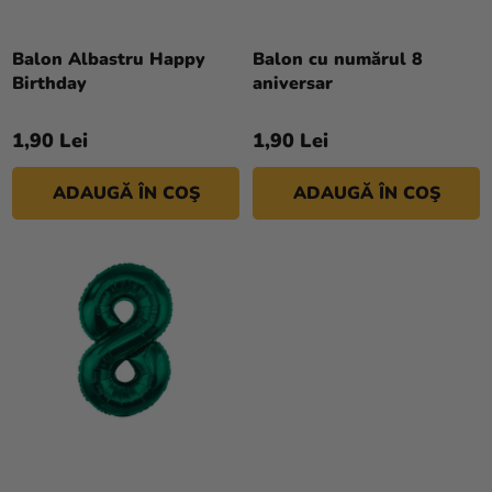
R
si
O
merch
D
Balon Albastru Happy
Balon cu numărul 8
Sărbători
Birthday
aniversar
U
S
Materiale
1,90 Lei
1,90 Lei
U
creative
L
Teme
ADAUGĂ ÎN COŞ
ADAUGĂ ÎN COŞ
U
I
Produse
personalizate
Lichidare
stoc
Despre
noi
Contact
Evaluarea