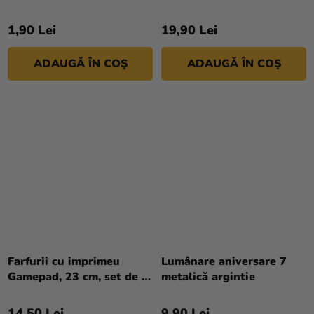
1,90 Lei
19,90 Lei
ADAUGĂ ÎN COŞ
ADAUGĂ ÎN COŞ
Farfurii cu imprimeu
Lumânare aniversare 7
Gamepad, 23 cm, set de 6
metalică argintie
buc.
14,50 Lei
9,90 Lei