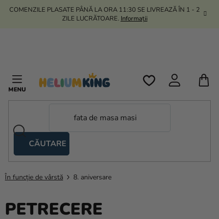
Treci
COMENZILE PLASATE PÂNĂ LA ORA 11:30 SE LIVREAZĂ ÎN 1 - 2
la
ZILE LUCRĂTOARE.
Informații
conținut
C
D
C
CĂUTARE
Corturi
tip
foarfecă
În funcție de vârstă
8. aniversare
Kanekalon
PETRECERE
Heliu si