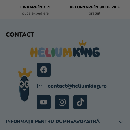
I
L
LIVRARE ÎN 1 ZI
RETURNARE ÎN 30 DE ZILE
O
după expediere
gratuit
R
S
CONTACT
U
B
S
O
L
contact
@
heliumking.ro
INFORMAȚII PENTRU DUMNEAVOASTRĂ