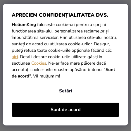
APRECIEM CONFIDENȚIALITATEA DVS.
HeliumKing
folosește cookie-uri pentru a sprijini
funcționarea site-ului, personalizarea reclamelor și
îmbunătățirea serviciilor. Prin utilizarea site-ului nostru,
Balon din folie cifra
Balon din folie Gamepad,
sunteți de acord cu utilizarea cookie-urilor. Desigur,
aniversară 8 verde pastel
75x52 cm
puteți refuza toate cookie-urile opționale făcând clic
72 cm
aici
. Detalii despre cookie-urile utilizate găsiți în
secțiunea
Cookies
. Ne-ar face mare plăcere dacă
29,90 Lei
14,90 Lei
acceptați cookie-urile noastre apăsând butonul "
Sunt
de acord
". Vă mulțumim!
ADAUGĂ ÎN COŞ
ADAUGĂ ÎN COŞ
Setări
TIP
Sunt de acord