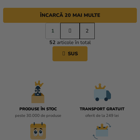
ÎNCARCĂ 20 MAI MULTE
P
1
a
2
C
g
52
articole în total
i
O
n
N
SUS
a
T
r
R
e
O
L
U
L
L
I
PRODUSE ÎN STOC
TRANSPORT GRATUIT
S
peste 30.000 de produse
oferit de la 249 lei
T
Ă
R