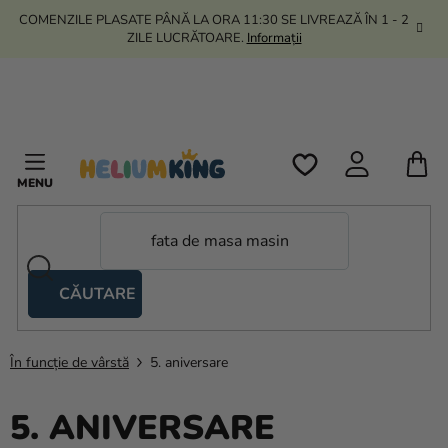
Treci
COMENZILE PLASATE PÂNĂ LA ORA 11:30 SE LIVREAZĂ ÎN 1 - 2
la
ZILE LUCRĂTOARE.
Informații
conținut
C
D
C
CĂUTARE
Corturi
tip
foarfecă
În funcție de vârstă
5. aniversare
Kanekalon
5. ANIVERSARE
Heliu si