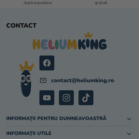
O
după expediere
gratuit
R
S
CONTACT
U
B
S
O
L
contact
@
heliumking.ro
INFORMAȚII PENTRU DUMNEAVOASTRĂ
INFORMAȚII UTILE