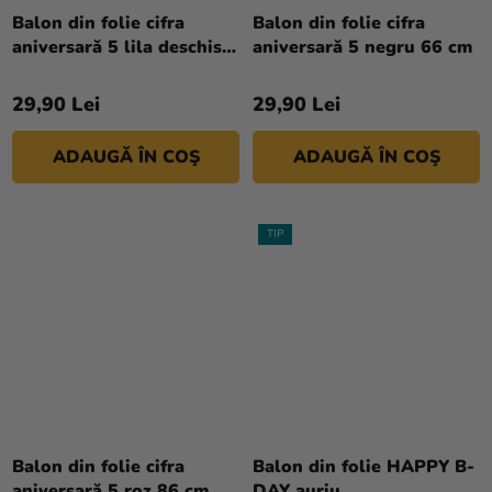
Balon din folie cifra
Balon din folie cifra
aniversară 5 lila deschis
aniversară 5 negru 66 cm
72 cm
29,90 Lei
29,90 Lei
ADAUGĂ ÎN COŞ
ADAUGĂ ÎN COŞ
TIP
Balon din folie cifra
Balon din folie HAPPY B-
aniversară 5 roz 86 cm
DAY auriu