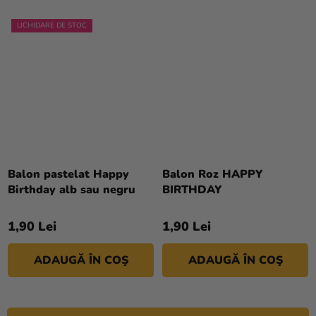
LICHIDARE DE STOC
Evaluarea
medie
Balon pastelat Happy
Balon Roz HAPPY
a
Birthday alb sau negru
BIRTHDAY
produsului
este
1,90 Lei
1,90 Lei
5,0
din
ADAUGĂ ÎN COŞ
ADAUGĂ ÎN COŞ
5
stele.