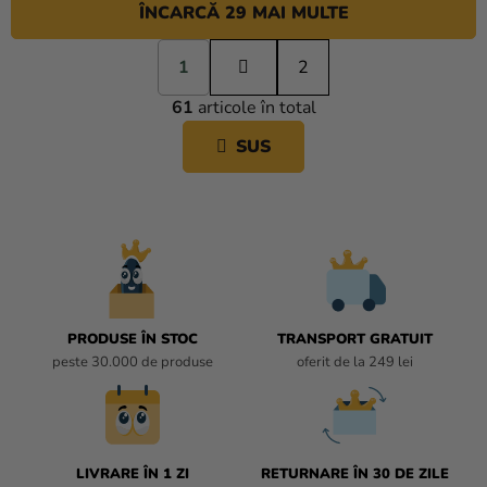
ÎNCARCĂ 29 MAI MULTE
P
1
a
2
C
g
61
articole în total
i
O
n
N
SUS
a
T
r
R
e
O
L
U
L
L
I
PRODUSE ÎN STOC
TRANSPORT GRATUIT
S
peste 30.000 de produse
oferit de la 249 lei
T
Ă
R
I
L
LIVRARE ÎN 1 ZI
RETURNARE ÎN 30 DE ZILE