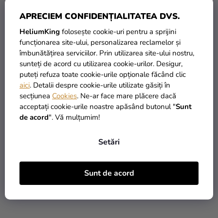
APRECIEM CONFIDENȚIALITATEA DVS.
HeliumKing
folosește cookie-uri pentru a sprijini
funcționarea site-ului, personalizarea reclamelor și
Balon din folie cifra
Balon din folie cifra
îmbunătățirea serviciilor. Prin utilizarea site-ului nostru,
aniversară 5 argintiu 86
aniversară 5 auriu 86cm
sunteți de acord cu utilizarea cookie-urilor. Desigur,
cm
puteți refuza toate cookie-urile opționale făcând clic
aici
. Detalii despre cookie-urile utilizate găsiți în
29,90 Lei
29,90 Lei
secțiunea
Cookies
. Ne-ar face mare plăcere dacă
acceptați cookie-urile noastre apăsând butonul "
Sunt
ADAUGĂ ÎN COŞ
ADAUGĂ ÎN COŞ
de acord
". Vă mulțumim!
Setări
Sunt de acord