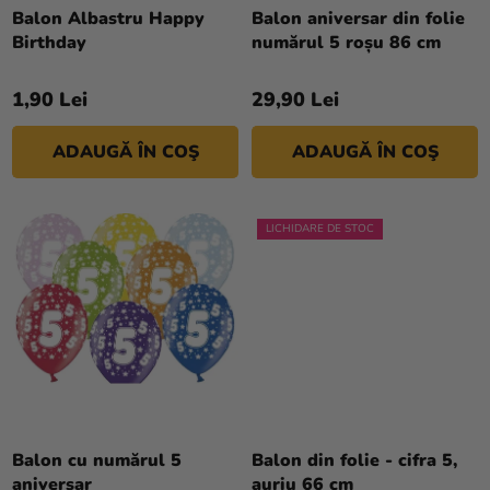
si
D
Balon Albastru Happy
Balon aniversar din folie
merch
Birthday
numărul 5 roșu 86 cm
U
S
Sărbători
1,90 Lei
29,90 Lei
U
Materiale
L
creative
ADAUGĂ ÎN COŞ
ADAUGĂ ÎN COŞ
U
I
Teme
LICHIDARE DE STOC
Produse
personalizate
Lichidare
stoc
Despre
noi
Contact
Balon cu numărul 5
Balon din folie - cifra 5,
aniversar
auriu 66 cm
Evaluarea