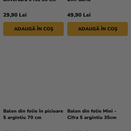
29,90 Lei
49,90 Lei
ADAUGĂ ÎN COŞ
ADAUGĂ ÎN COŞ
Balon din folie în picioare
Balon din folie Mini -
5 argintiu 70 cm
Cifra 5 argintiu 35cm