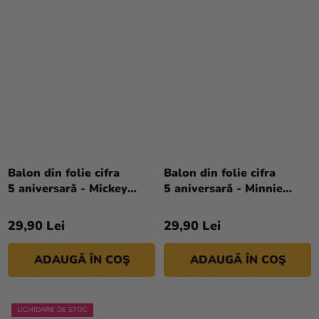
Balon din folie cifra
Balon din folie cifra
5 aniversară - Mickey
5 aniversară - Minnie
Mouse 66 cm
Mouse 66 cm
29,90 Lei
29,90 Lei
ADAUGĂ ÎN COŞ
ADAUGĂ ÎN COŞ
LICHIDARE DE STOC