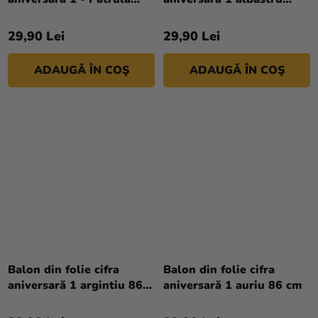
căţeluşilor 66 cm
deschis
29,90 Lei
29,90 Lei
ADAUGĂ ÎN COŞ
ADAUGĂ ÎN COŞ
Balon din folie cifra
Balon din folie cifra
aniversară 1 argintiu 86
aniversară 1 auriu 86 cm
cm