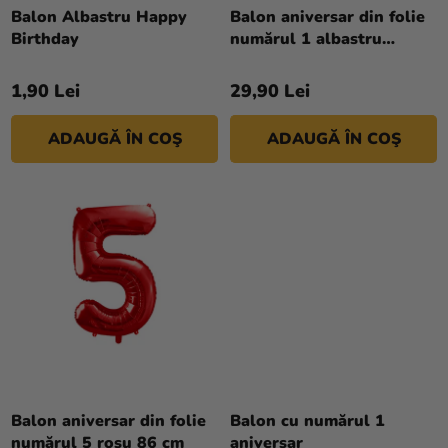
si
D
Balon Albastru Happy
Balon aniversar din folie
merch
Birthday
numărul 1 albastru
U
deschis - coroană
S
Sărbători
1,90 Lei
29,90 Lei
U
Materiale
L
creative
ADAUGĂ ÎN COŞ
ADAUGĂ ÎN COŞ
U
I
Teme
Produse
personalizate
Lichidare
stoc
Despre
noi
Contact
Balon aniversar din folie
Balon cu numărul 1
numărul 5 roșu 86 cm
aniversar
Evaluarea