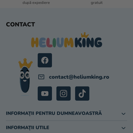
O
după expediere
gratuit
R
S
CONTACT
U
B
S
O
L
contact
@
heliumking.ro
INFORMAȚII PENTRU DUMNEAVOASTRĂ
INFORMAȚII UTILE