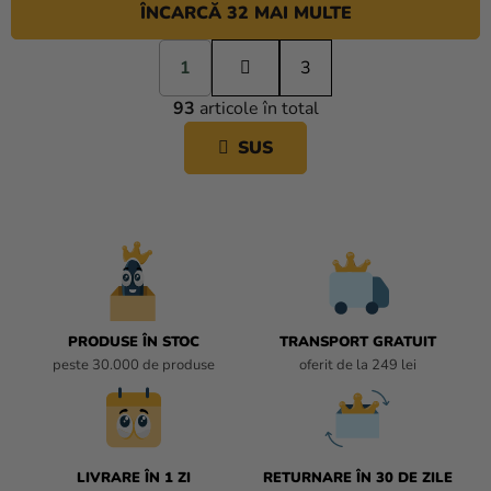
ÎNCARCĂ 32 MAI MULTE
P
1
a
3
C
g
93
articole în total
i
O
n
N
SUS
a
T
r
R
e
O
L
U
L
L
I
PRODUSE ÎN STOC
TRANSPORT GRATUIT
S
peste 30.000 de produse
oferit de la 249 lei
T
Ă
R
I
L
LIVRARE ÎN 1 ZI
RETURNARE ÎN 30 DE ZILE