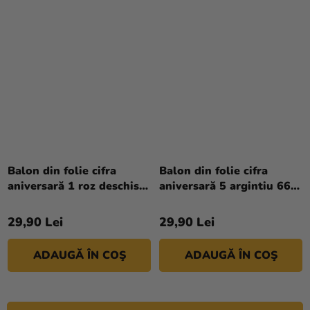
Balon din folie cifra
Balon din folie cifra
aniversară 1 roz deschis
aniversară 5 argintiu 66
72 cm
cm
29,90 Lei
29,90 Lei
ADAUGĂ ÎN COŞ
ADAUGĂ ÎN COŞ