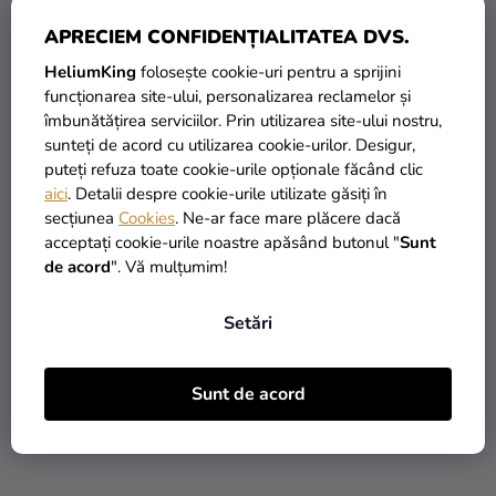
APRECIEM CONFIDENȚIALITATEA DVS.
HeliumKing
folosește cookie-uri pentru a sprijini
funcționarea site-ului, personalizarea reclamelor și
Balon din folie cifra 5 alb
Balon din folie cifra
îmbunătățirea serviciilor. Prin utilizarea site-ului nostru,
86 cm
5 aniversară - Mickey
sunteți de acord cu utilizarea cookie-urilor. Desigur,
Mouse 66 cm
puteți refuza toate cookie-urile opționale făcând clic
aici
. Detalii despre cookie-urile utilizate găsiți în
29,16 Lei
29,90 Lei
secțiunea
Cookies
. Ne-ar face mare plăcere dacă
acceptați cookie-urile noastre apăsând butonul "
Sunt
ADAUGĂ ÎN COŞ
ADAUGĂ ÎN COŞ
de acord
". Vă mulțumim!
Setări
LICHIDARE DE STOC
Sunt de acord