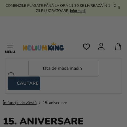
Treci
COMENZILE PLASATE PÂNĂ LA ORA 11:30 SE LIVREAZĂ ÎN 1 - 2
la
ZILE LUCRĂTOARE.
Informații
conținut
C
D
C
CĂUTARE
Corturi
tip
foarfecă
În funcție de vârstă
15. aniversare
Kanekalon
15. ANIVERSARE
Heliu si