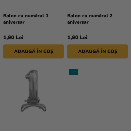
R
si
O
merch
D
Balon cu numărul 1
Balon cu numărul 2
Sărbători
aniversar
aniversar
U
S
Materiale
1,90 Lei
1,90 Lei
U
creative
L
Teme
ADAUGĂ ÎN COŞ
ADAUGĂ ÎN COŞ
U
I
Produse
personalizate
TIP
Lichidare
stoc
Despre
noi
Contact
Evaluarea