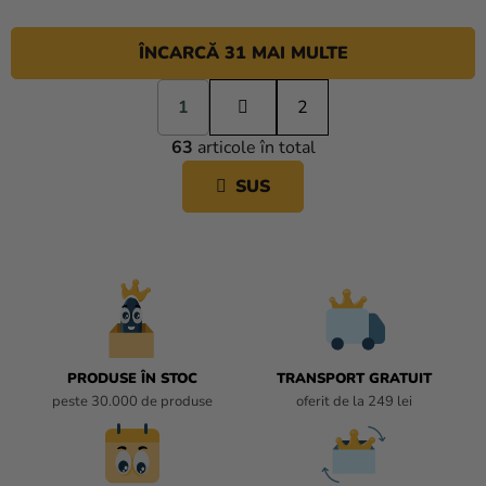
ÎNCARCĂ 31 MAI MULTE
P
1
a
2
C
g
63
articole în total
i
O
n
N
SUS
a
T
r
R
e
O
L
U
L
L
I
PRODUSE ÎN STOC
TRANSPORT GRATUIT
S
peste 30.000 de produse
oferit de la 249 lei
T
Ă
R