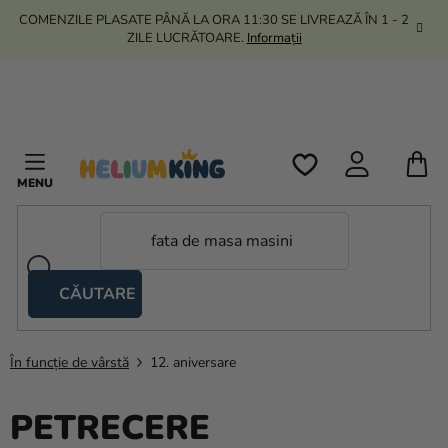
Treci
COMENZILE PLASATE PÂNĂ LA ORA 11:30 SE LIVREAZĂ ÎN 1 - 2
la
ZILE LUCRĂTOARE.
Informații
conținut
C
D
C
CĂUTARE
Corturi
tip
foarfecă
În funcție de vârstă
12. aniversare
Kanekalon
PETRECERE
Heliu si