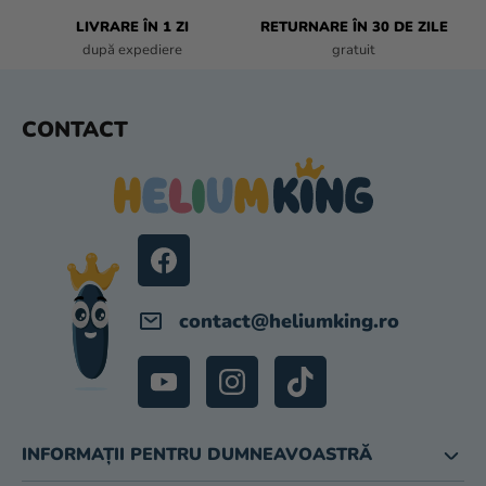
I
L
LIVRARE ÎN 1 ZI
RETURNARE ÎN 30 DE ZILE
O
după expediere
gratuit
R
S
CONTACT
U
B
S
O
L
contact
@
heliumking.ro
INFORMAȚII PENTRU DUMNEAVOASTRĂ