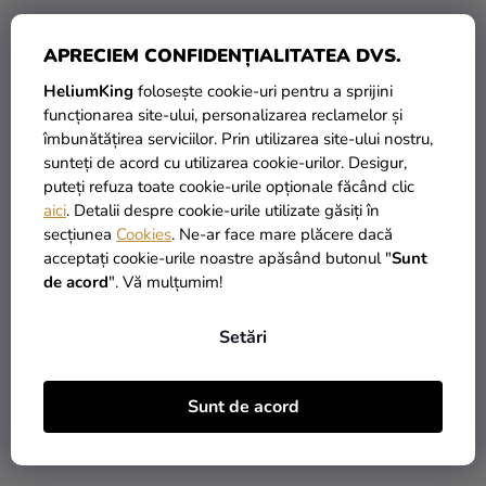
APRECIEM CONFIDENȚIALITATEA DVS.
HeliumKing
folosește cookie-uri pentru a sprijini
funcționarea site-ului, personalizarea reclamelor și
îmbunătățirea serviciilor. Prin utilizarea site-ului nostru,
Balon din folie cifra
Balon din folie cifra
sunteți de acord cu utilizarea cookie-urilor. Desigur,
aniversară 1 auriu 86 cm
aniversară 1 bej 72 cm
puteți refuza toate cookie-urile opționale făcând clic
aici
. Detalii despre cookie-urile utilizate găsiți în
secțiunea
Cookies
. Ne-ar face mare plăcere dacă
29,90 Lei
29,90 Lei
acceptați cookie-urile noastre apăsând butonul "
Sunt
de acord
". Vă mulțumim!
ADAUGĂ ÎN COŞ
ADAUGĂ ÎN COŞ
Setări
Sunt de acord