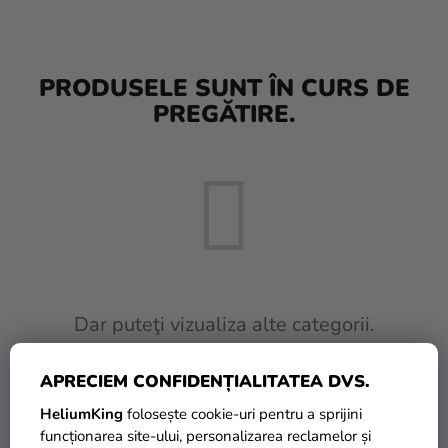
baloane
Nunta
PRODUSELE SUNT ÎN CURS DE
Petrecere
PREGĂTIRE.
Măști
pentru
carnaval
Sortiment
pentru
petrecere
Îmbrăcăminte
Dar puteţi vizualiza alte categorii.
Coacerea
APRECIEM CONFIDENȚIALITATEA DVS.
INAPOI ÎN MAGAZIN
Noutate
HeliumKing
folosește cookie-uri pentru a sprijini
Cadouri
funcționarea site-ului, personalizarea reclamelor și