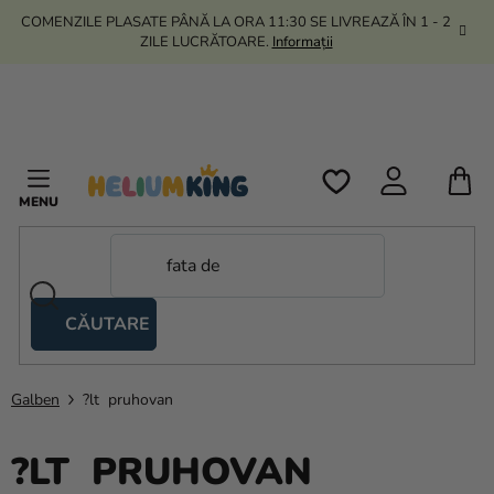
Treci
COMENZILE PLASATE PÂNĂ LA ORA 11:30 SE LIVREAZĂ ÎN 1 - 2
la
ZILE LUCRĂTOARE.
Informații
conținut
C
D
C
CĂUTARE
Corturi
tip
foarfecă
Galben
?lt pruhovan
Kanekalon
?LT PRUHOVAN
Heliu si