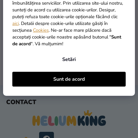
si
îmbunătățirea serviciilor. Prin utilizarea site-ului nostru,
merch
sunteți de acord cu utilizarea cookie-urilor. Desigur,
puteți refuza toate cookie-urile opționale făcând clic
Sărbători
aici
. Detalii despre cookie-urile utilizate găsiți în
secțiunea
Cookies
. Ne-ar face mare plăcere dacă
Materiale
PRODUSE ÎN STOC
TRANSPORT GRATUIT
acceptați cookie-urile noastre apăsând butonul "
Sunt
creative
peste 30.000 de produse
oferit de la 249 lei
de acord
". Vă mulțumim!
Teme
Setări
Produse
personalizate
LIVRARE ÎN 1 ZI
RETURNARE ÎN 30 DE ZILE
Sunt de acord
după expediere
gratuit
Lichidare
stoc
S
CONTACT
U
Despre
B
noi
S
Contact
O
L
Evaluarea