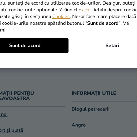
INAPOI ÎN MAGAZIN
tru, sunteți de acord cu utilizarea cookie-urilor. Desigur, puteți
oate cookie-urile opționale făcând clic
aici
. Detalii despre cooki
lizate găsiți în secțiunea
Cookies
. Ne-ar face mare plăcere dacă
i cookie-urile noastre apăsând butonul "
Sunt de acord
". Vă
im!
TRANSPORT
Sunt de acord
Setări
LIVRARE ÎN 1
GRATUIT
după expedier
oferit de la 249 lei
MAȚII PENTRU
INFORMAȚII UTILE
EAVOASTRĂ
Blogul petrecerii
 noi
Angro
rt și plată