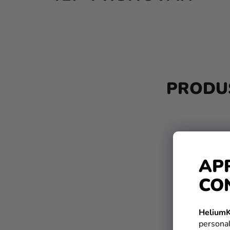
B
A
PRODUS
R
Ă
L
A
AP
T
CO
E
R
HeliumK
A
personal