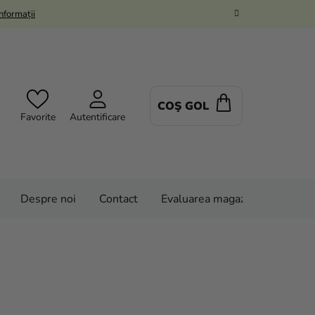
Informații
COŞ GOL
COŞ
Favorite
Autentificare
DE
CUMPĂRĂTUR
Despre noi
Contact
Evaluarea magazinului