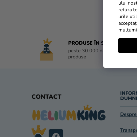
L
ului nos
refuza t
Ă
urile uti
acceptaț
mulțum
PRODUSE ÎN STOC
peste 30.000 de
produse
S
U
INFOR
CONTACT
DUMN
B
Despre
S
O
Transpo