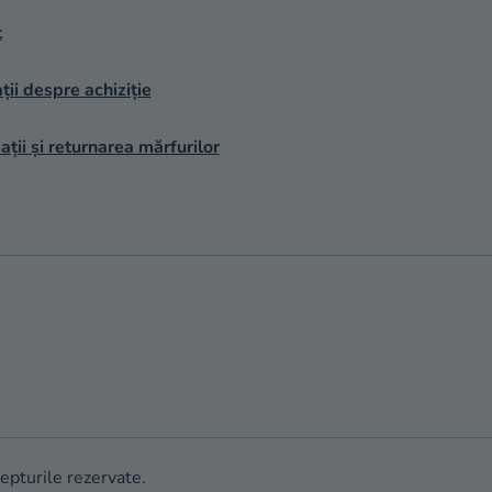
t
ții despre achiziție
ții și returnarea mărfurilor
repturile rezervate.