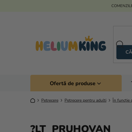
Treci
COMENZILE
la
conținut
CĂ
Ofertă de produse
Acasă
Petrecere
Petrecere pentru adulti
În funcție 
?LT PRUHOVAN