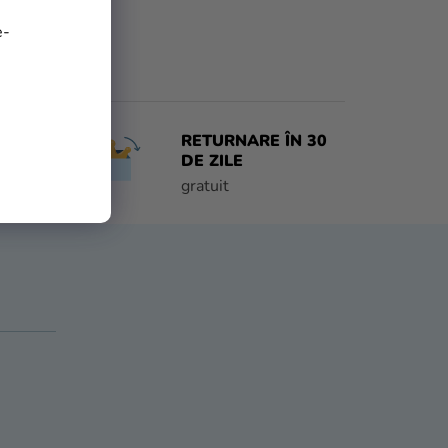
e-
RETURNARE ÎN 30
 ZI
DE ZILE
e
gratuit