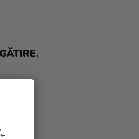
GĂTIRE.
,
te-