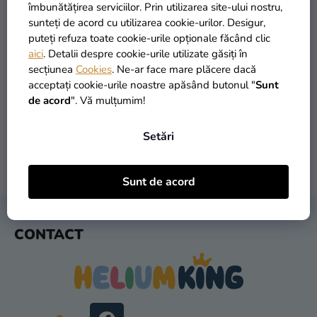
si
îmbunătățirea serviciilor. Prin utilizarea site-ului nostru,
merch
sunteți de acord cu utilizarea cookie-urilor. Desigur,
puteți refuza toate cookie-urile opționale făcând clic
Sărbători
aici
. Detalii despre cookie-urile utilizate găsiți în
secțiunea
Cookies
. Ne-ar face mare plăcere dacă
Materiale
PRODUSE ÎN STOC
TRANSPORT GRATUIT
acceptați cookie-urile noastre apăsând butonul "
Sunt
creative
peste 30.000 de produse
oferit de la 249 lei
de acord
". Vă mulțumim!
Teme
Setări
Produse
personalizate
LIVRARE ÎN 1 ZI
RETURNARE ÎN 30 DE ZILE
Sunt de acord
după expediere
gratuit
Lichidare
stoc
S
CONTACT
U
Despre
B
noi
S
Contact
O
L
Evaluarea