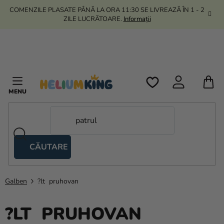
Treci
COMENZILE PLASATE PÂNĂ LA ORA 11:30 SE LIVREAZĂ ÎN 1 - 2
la
ZILE LUCRĂTOARE.
Informații
conținut
C
D
C
CĂUTARE
Corturi
tip
foarfecă
Galben
?lt pruhovan
Kanekalon
?LT PRUHOVAN
Heliu si