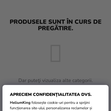
baloane
Nunta
PRODUSELE SUNT ÎN CURS DE
Petrecere
PREGĂTIRE.
Măști
pentru
carnaval
Sortiment
pentru
petrecere
Îmbrăcăminte
Dar puteţi vizualiza alte categorii.
Coacerea
APRECIEM CONFIDENȚIALITATEA DVS.
INAPOI ÎN MAGAZIN
Noutate
HeliumKing
folosește cookie-uri pentru a sprijini
Cadouri
funcționarea site-ului, personalizarea reclamelor și