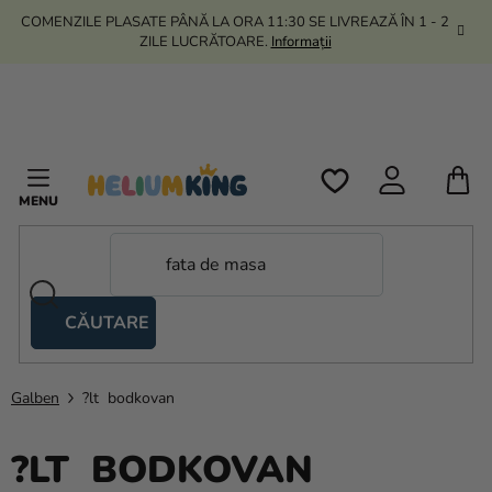
Treci
COMENZILE PLASATE PÂNĂ LA ORA 11:30 SE LIVREAZĂ ÎN 1 - 2
la
ZILE LUCRĂTOARE.
Informații
conținut
C
D
C
CĂUTARE
Corturi
tip
foarfecă
Galben
?lt bodkovan
Kanekalon
?LT BODKOVAN
Heliu si