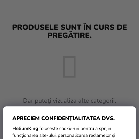
baloane
Nunta
PRODUSELE SUNT ÎN CURS DE
Petrecere
PREGĂTIRE.
Măști
pentru
carnaval
Sortiment
pentru
petrecere
Îmbrăcăminte
Dar puteţi vizualiza alte categorii.
Coacerea
APRECIEM CONFIDENȚIALITATEA DVS.
INAPOI ÎN MAGAZIN
Noutate
HeliumKing
folosește cookie-uri pentru a sprijini
Cadouri
funcționarea site-ului, personalizarea reclamelor și