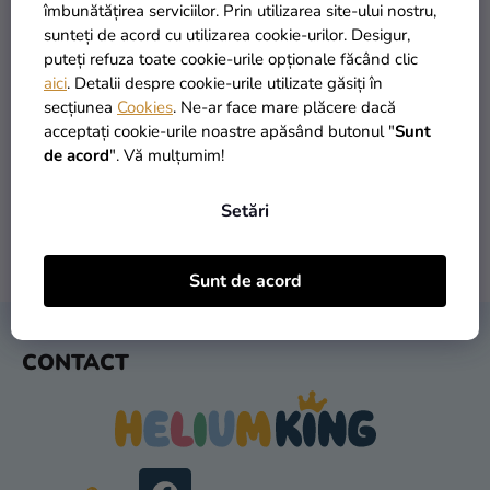
si
îmbunătățirea serviciilor. Prin utilizarea site-ului nostru,
merch
sunteți de acord cu utilizarea cookie-urilor. Desigur,
puteți refuza toate cookie-urile opționale făcând clic
Sărbători
aici
. Detalii despre cookie-urile utilizate găsiți în
secțiunea
Cookies
. Ne-ar face mare plăcere dacă
Materiale
PRODUSE ÎN STOC
TRANSPORT GRATUIT
acceptați cookie-urile noastre apăsând butonul "
Sunt
creative
peste 30.000 de produse
oferit de la 249 lei
de acord
". Vă mulțumim!
Teme
Setări
Produse
personalizate
LIVRARE ÎN 1 ZI
RETURNARE ÎN 30 DE ZILE
Sunt de acord
după expediere
gratuit
Lichidare
stoc
S
CONTACT
U
Despre
B
noi
S
Contact
O
L
Evaluarea