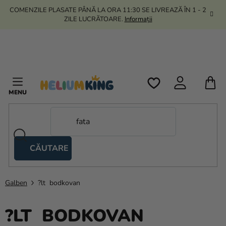
Treci
COMENZILE PLASATE PÂNĂ LA ORA 11:30 SE LIVREAZĂ ÎN 1 - 2
la
ZILE LUCRĂTOARE.
Informații
conținut
C
D
C
CĂUTARE
Corturi
tip
foarfecă
Galben
?lt bodkovan
Kanekalon
?LT BODKOVAN
Heliu si