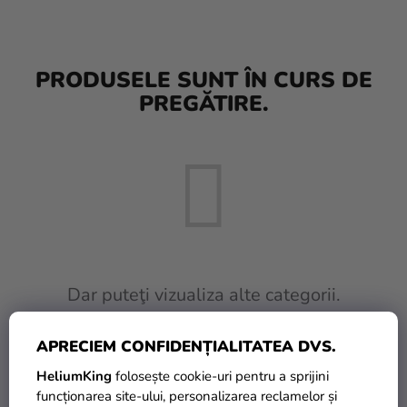
baloane
Nunta
PRODUSELE SUNT ÎN CURS DE
Petrecere
PREGĂTIRE.
Măști
pentru
carnaval
Sortiment
pentru
petrecere
Îmbrăcăminte
Dar puteţi vizualiza alte categorii.
Coacerea
APRECIEM CONFIDENȚIALITATEA DVS.
INAPOI ÎN MAGAZIN
Noutate
HeliumKing
folosește cookie-uri pentru a sprijini
Cadouri
funcționarea site-ului, personalizarea reclamelor și