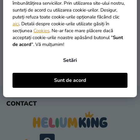
si
îmbunătățirea serviciilor. Prin utilizarea site-ului nostru,
merch
sunteți de acord cu utilizarea cookie-urilor. Desigur,
puteți refuza toate cookie-urile opționale făcând clic
Sărbători
aici
. Detalii despre cookie-urile utilizate găsiți în
secțiunea
Cookies
. Ne-ar face mare plăcere dacă
Materiale
PRODUSE ÎN STOC
TRANSPORT GRATUIT
acceptați cookie-urile noastre apăsând butonul "
Sunt
creative
peste 30.000 de produse
oferit de la 249 lei
de acord
". Vă mulțumim!
Teme
Setări
Produse
personalizate
LIVRARE ÎN 1 ZI
RETURNARE ÎN 30 DE ZILE
Sunt de acord
după expediere
gratuit
Lichidare
stoc
S
CONTACT
U
Despre
B
noi
S
Contact
O
L
Evaluarea