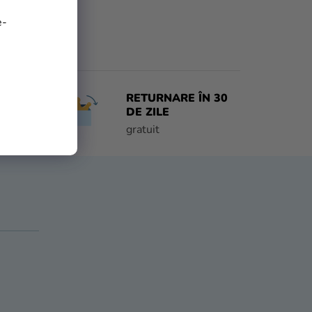
e-
RETURNARE ÎN 30
 ZI
DE ZILE
e
gratuit