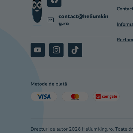
L
Contac
contact
@
heliumkin
g.ro
Informa
Reclama
Metode de plată
Drepturi de autor 2026
HeliumKing.ro
. Toate d