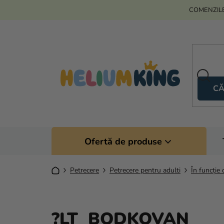
Treci
COMENZILE
la
conținut
CĂ
Ofertă de produse
Acasă
Petrecere
Petrecere pentru adulti
În funcție 
?LT BODKOVAN