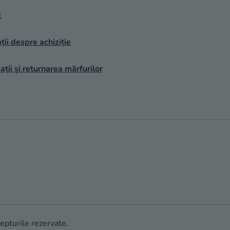
t
ții despre achiziție
ții și returnarea mărfurilor
repturile rezervate.