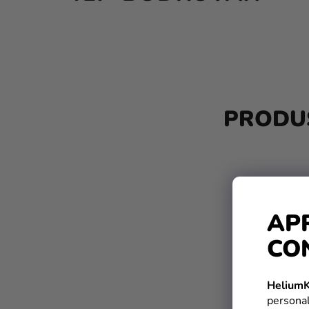
B
A
PRODUS
R
Ă
L
A
AP
T
CO
E
R
HeliumK
A
personal