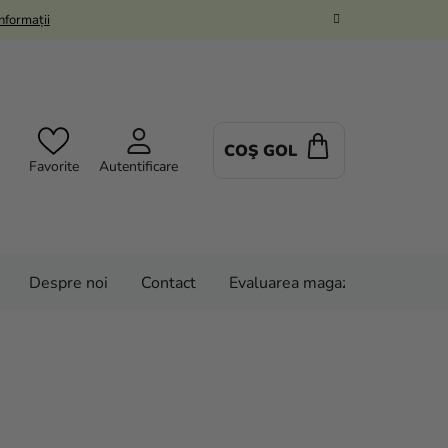
Informații
COŞ GOL
COŞ
Favorite
Autentificare
DE
CUMPĂRĂTUR
Despre noi
Contact
Evaluarea magazinului