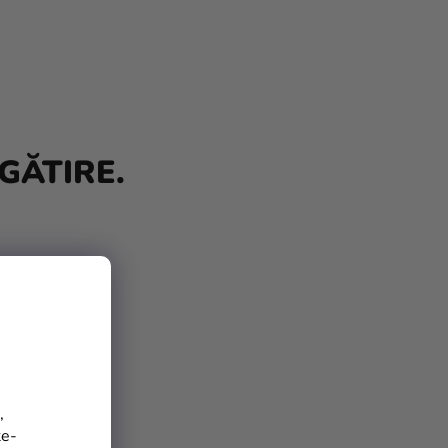
GĂTIRE.
,
te-