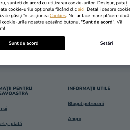
INAPOI ÎN MAGAZIN
tru, sunteți de acord cu utilizarea cookie-urilor. Desigur, puteți
oate cookie-urile opționale făcând clic
aici
. Detalii despre cooki
lizate găsiți în secțiunea
Cookies
. Ne-ar face mare plăcere dacă
i cookie-urile noastre apăsând butonul "
Sunt de acord
". Vă
im!
TRANSPORT
Sunt de acord
Setări
LIVRARE ÎN 1
GRATUIT
după expedier
oferit de la 249 lei
MAȚII PENTRU
INFORMAȚII UTILE
EAVOASTRĂ
Blogul petrecerii
 noi
Angro
rt și plată