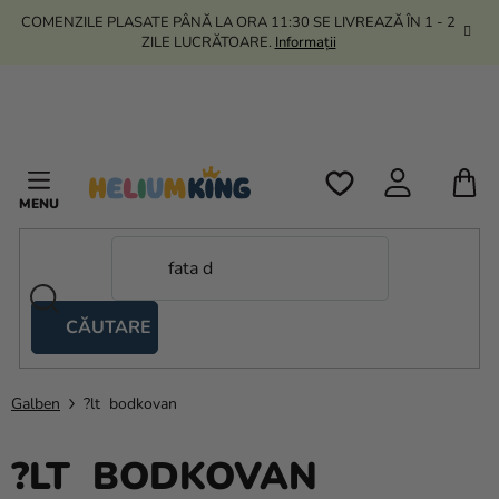
Treci
COMENZILE PLASATE PÂNĂ LA ORA 11:30 SE LIVREAZĂ ÎN 1 - 2
la
ZILE LUCRĂTOARE.
Informații
conținut
C
D
C
CĂUTARE
Corturi
tip
foarfecă
Galben
?lt bodkovan
Kanekalon
?LT BODKOVAN
Heliu si