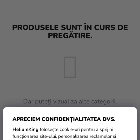
baloane
Nunta
PRODUSELE SUNT ÎN CURS DE
Petrecere
PREGĂTIRE.
Măști
pentru
carnaval
Sortiment
pentru
petrecere
Îmbrăcăminte
Dar puteţi vizualiza alte categorii.
Coacerea
APRECIEM CONFIDENȚIALITATEA DVS.
INAPOI ÎN MAGAZIN
Noutate
HeliumKing
folosește cookie-uri pentru a sprijini
Cadouri
funcționarea site-ului, personalizarea reclamelor și