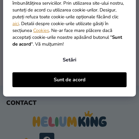
si
îmbunătățirea serviciilor. Prin utilizarea site-ului nostru,
merch
sunteți de acord cu utilizarea cookie-urilor. Desigur,
puteți refuza toate cookie-urile opționale făcând clic
Sărbători
aici
. Detalii despre cookie-urile utilizate găsiți în
secțiunea
Cookies
. Ne-ar face mare plăcere dacă
Materiale
PRODUSE ÎN STOC
TRANSPORT GRATUIT
acceptați cookie-urile noastre apăsând butonul "
Sunt
creative
peste 30.000 de produse
oferit de la 249 lei
de acord
". Vă mulțumim!
Teme
Setări
Produse
personalizate
LIVRARE ÎN 1 ZI
RETURNARE ÎN 30 DE ZILE
Sunt de acord
după expediere
gratuit
Lichidare
stoc
S
CONTACT
U
Despre
B
noi
S
Contact
O
L
Evaluarea