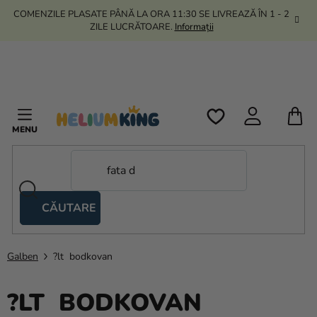
Treci
COMENZILE PLASATE PÂNĂ LA ORA 11:30 SE LIVREAZĂ ÎN 1 - 2
la
ZILE LUCRĂTOARE.
Informații
conținut
C
D
C
CĂUTARE
Corturi
tip
foarfecă
Galben
?lt bodkovan
Kanekalon
?LT BODKOVAN
Heliu si