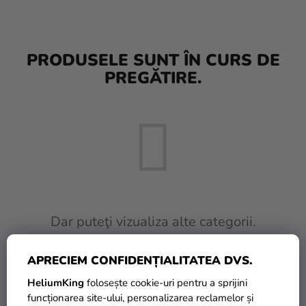
baloane
Nunta
PRODUSELE SUNT ÎN CURS DE
Petrecere
PREGĂTIRE.
Măști
pentru
carnaval
Sortiment
pentru
petrecere
Îmbrăcăminte
Dar puteţi vizualiza alte categorii.
Coacerea
APRECIEM CONFIDENȚIALITATEA DVS.
INAPOI ÎN MAGAZIN
Noutate
HeliumKing
folosește cookie-uri pentru a sprijini
Cadouri
funcționarea site-ului, personalizarea reclamelor și