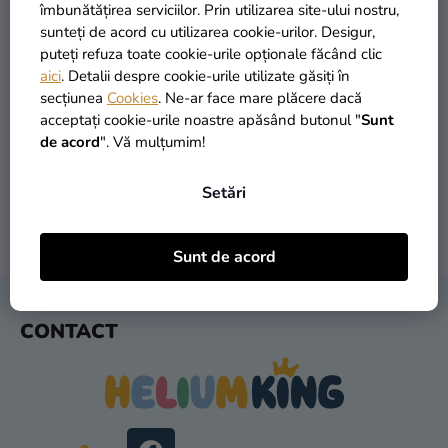
si
îmbunătățirea serviciilor. Prin utilizarea site-ului nostru,
merch
sunteți de acord cu utilizarea cookie-urilor. Desigur,
puteți refuza toate cookie-urile opționale făcând clic
Sărbători
aici
. Detalii despre cookie-urile utilizate găsiți în
secțiunea
Cookies
. Ne-ar face mare plăcere dacă
Materiale
PRODUSE ÎN STOC
TRANSPORT GRATUIT
acceptați cookie-urile noastre apăsând butonul "
Sunt
creative
peste 30.000 de produse
oferit de la 249 lei
de acord
". Vă mulțumim!
Teme
Setări
Produse
personalizate
LIVRARE ÎN 1 ZI
RETURNARE ÎN 30 DE ZILE
Sunt de acord
după expediere
gratuit
Lichidare
stoc
S
CONTACT
U
Despre
B
noi
S
Contact
O
L
Evaluarea