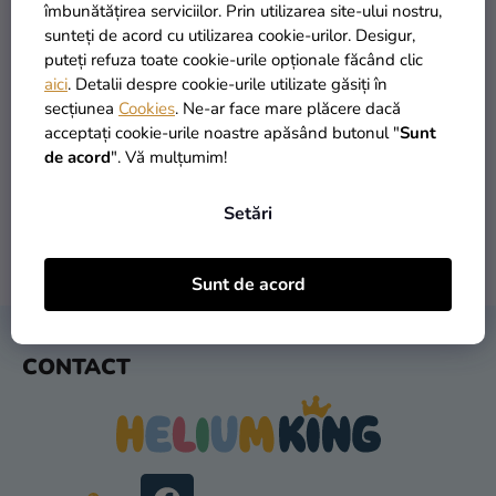
si
îmbunătățirea serviciilor. Prin utilizarea site-ului nostru,
merch
sunteți de acord cu utilizarea cookie-urilor. Desigur,
puteți refuza toate cookie-urile opționale făcând clic
Sărbători
aici
. Detalii despre cookie-urile utilizate găsiți în
secțiunea
Cookies
. Ne-ar face mare plăcere dacă
Materiale
PRODUSE ÎN STOC
TRANSPORT GRATUIT
acceptați cookie-urile noastre apăsând butonul "
Sunt
creative
peste 30.000 de produse
oferit de la 249 lei
de acord
". Vă mulțumim!
Teme
Setări
Produse
personalizate
LIVRARE ÎN 1 ZI
RETURNARE ÎN 30 DE ZILE
Sunt de acord
după expediere
gratuit
Lichidare
stoc
S
CONTACT
U
Despre
B
noi
S
Contact
O
L
Evaluarea