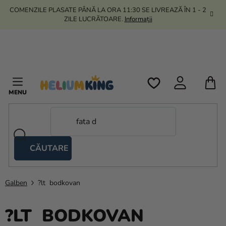
Treci
COMENZILE PLASATE PÂNĂ LA ORA 11:30 SE LIVREAZĂ ÎN 1 - 2
la
ZILE LUCRĂTOARE.
Informații
conținut
C
D
C
CĂUTARE
Corturi
tip
foarfecă
Galben
?lt bodkovan
Kanekalon
?LT BODKOVAN
Heliu si