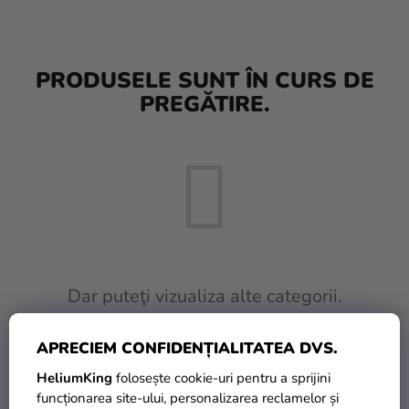
baloane
Nunta
PRODUSELE SUNT ÎN CURS DE
Petrecere
PREGĂTIRE.
Măști
pentru
carnaval
Sortiment
pentru
petrecere
Îmbrăcăminte
Dar puteţi vizualiza alte categorii.
Coacerea
APRECIEM CONFIDENȚIALITATEA DVS.
INAPOI ÎN MAGAZIN
Noutate
HeliumKing
folosește cookie-uri pentru a sprijini
Cadouri
funcționarea site-ului, personalizarea reclamelor și