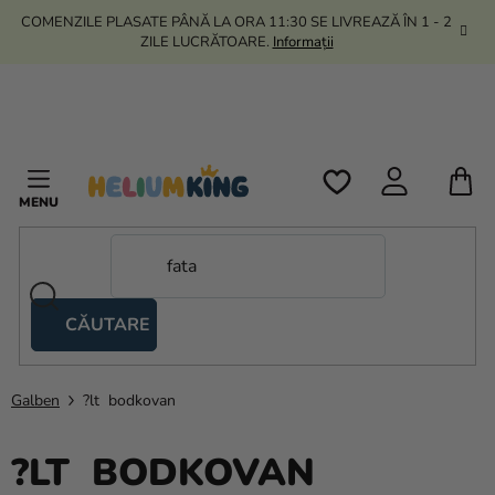
Treci
COMENZILE PLASATE PÂNĂ LA ORA 11:30 SE LIVREAZĂ ÎN 1 - 2
la
ZILE LUCRĂTOARE.
Informații
conținut
C
D
C
CĂUTARE
Corturi
tip
foarfecă
Galben
?lt bodkovan
Kanekalon
?LT BODKOVAN
Heliu si