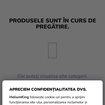
baloane
Nunta
PRODUSELE SUNT ÎN CURS DE
Petrecere
PREGĂTIRE.
Măști
pentru
carnaval
Sortiment
pentru
petrecere
Îmbrăcăminte
Dar puteţi vizualiza alte categorii.
Coacerea
APRECIEM CONFIDENȚIALITATEA DVS.
INAPOI ÎN MAGAZIN
Noutate
HeliumKing
folosește cookie-uri pentru a sprijini
Cadouri
funcționarea site-ului, personalizarea reclamelor și