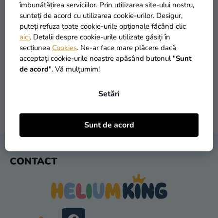
si
îmbunătățirea serviciilor. Prin utilizarea site-ului nostru,
merch
sunteți de acord cu utilizarea cookie-urilor. Desigur,
puteți refuza toate cookie-urile opționale făcând clic
Sărbători
aici
. Detalii despre cookie-urile utilizate găsiți în
secțiunea
Cookies
. Ne-ar face mare plăcere dacă
Materiale
PRODUSE ÎN STOC
TRANSPORT GRATUIT
acceptați cookie-urile noastre apăsând butonul "
Sunt
creative
peste 30.000 de produse
oferit de la 249 lei
de acord
". Vă mulțumim!
Teme
Setări
Produse
personalizate
LIVRARE ÎN 1 ZI
RETURNARE ÎN 30 DE ZILE
Sunt de acord
după expediere
gratuit
Lichidare
stoc
S
CONTACT
U
Despre
B
noi
S
Contact
O
L
Evaluarea