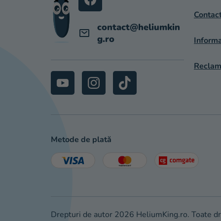
L
Contac
contact
@
heliumkin
g.ro
Informa
Reclama
Metode de plată
Drepturi de autor 2026
HeliumKing.ro
. Toate d