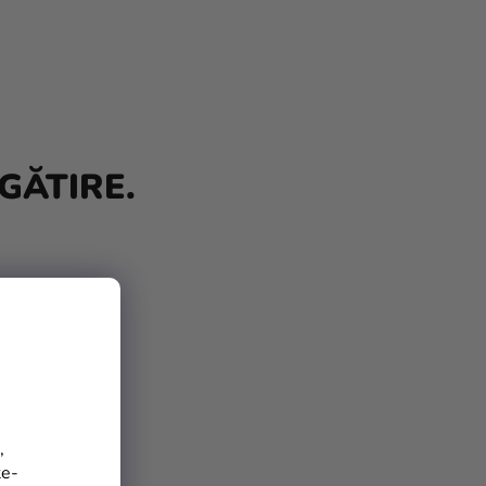
GĂTIRE.
,
te-