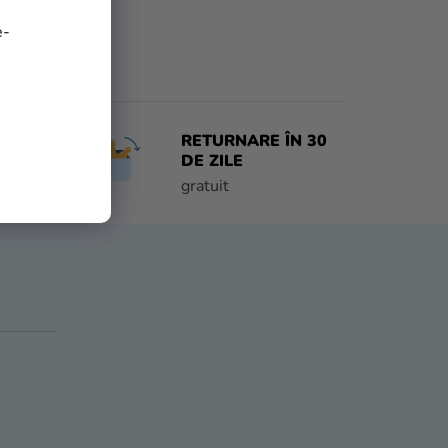
e-
RETURNARE ÎN 30
 ZI
DE ZILE
e
gratuit