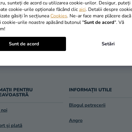
INAPOI ÎN MAGAZIN
tru, sunteți de acord cu utilizarea cookie-urilor. Desigur, puteți
oate cookie-urile opționale făcând clic
aici
. Detalii despre cooki
lizate găsiți în secțiunea
Cookies
. Ne-ar face mare plăcere dacă
i cookie-urile noastre apăsând butonul "
Sunt de acord
". Vă
im!
TRANSPORT
Sunt de acord
Setări
LIVRARE ÎN 1
GRATUIT
după expedier
oferit de la 249 lei
MAȚII PENTRU
INFORMAȚII UTILE
EAVOASTRĂ
Blogul petrecerii
 noi
Angro
rt și plată