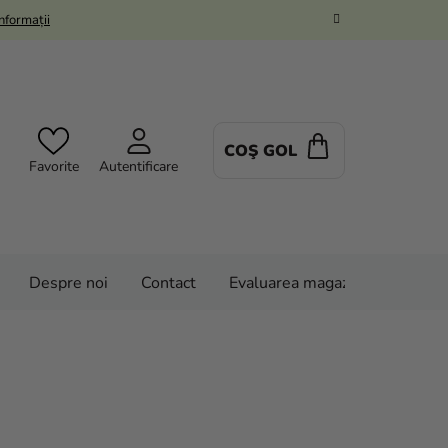
Informații
COŞ GOL
COŞ
Favorite
Autentificare
DE
CUMPĂRĂTUR
Despre noi
Contact
Evaluarea magazinului