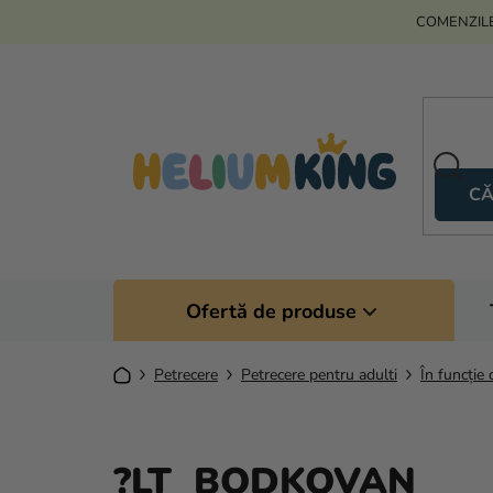
Treci
COMENZILE
la
conținut
CĂ
Ofertă de produse
Acasă
Petrecere
Petrecere pentru adulti
În funcție 
?LT BODKOVAN