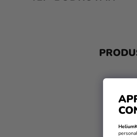
B
A
PRODUS
R
Ă
L
A
AP
T
CO
E
R
HeliumK
A
personal