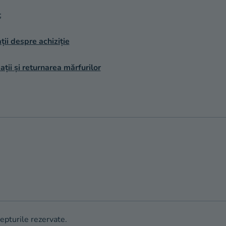
t
ții despre achiziție
ții și returnarea mărfurilor
repturile rezervate.