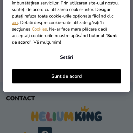
si
îmbunătățirea serviciilor. Prin utilizarea site-ului nostru,
merch
sunteți de acord cu utilizarea cookie-urilor. Desigur,
puteți refuza toate cookie-urile opționale făcând clic
Sărbători
aici
. Detalii despre cookie-urile utilizate găsiți în
secțiunea
Cookies
. Ne-ar face mare plăcere dacă
Materiale
PRODUSE ÎN STOC
TRANSPORT GRATUIT
acceptați cookie-urile noastre apăsând butonul "
Sunt
creative
peste 30.000 de produse
oferit de la 249 lei
de acord
". Vă mulțumim!
Teme
Setări
Produse
personalizate
LIVRARE ÎN 1 ZI
RETURNARE ÎN 30 DE ZILE
Sunt de acord
după expediere
gratuit
Lichidare
stoc
S
CONTACT
U
Despre
B
noi
S
Contact
O
L
Evaluarea