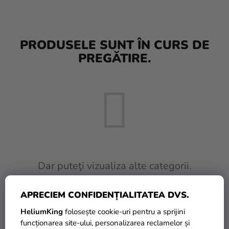
baloane
Nunta
PRODUSELE SUNT ÎN CURS DE
Petrecere
PREGĂTIRE.
Măști
pentru
carnaval
Sortiment
pentru
petrecere
Îmbrăcăminte
Dar puteţi vizualiza alte categorii.
Coacerea
APRECIEM CONFIDENȚIALITATEA DVS.
INAPOI ÎN MAGAZIN
Noutate
HeliumKing
folosește cookie-uri pentru a sprijini
Cadouri
funcționarea site-ului, personalizarea reclamelor și