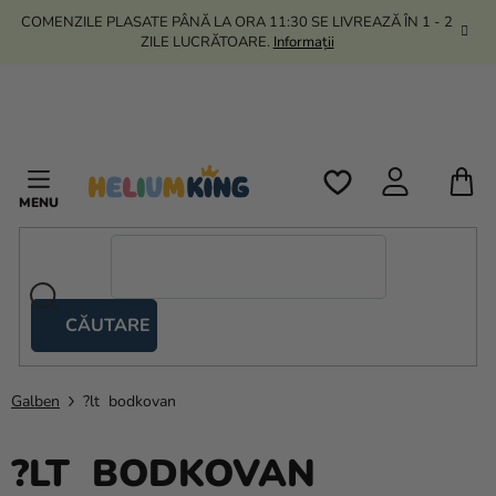
Treci
COMENZILE PLASATE PÂNĂ LA ORA 11:30 SE LIVREAZĂ ÎN 1 - 2
la
ZILE LUCRĂTOARE.
Informații
conținut
C
D
C
CĂUTARE
Corturi
tip
foarfecă
Galben
?lt bodkovan
Kanekalon
?LT BODKOVAN
Heliu si