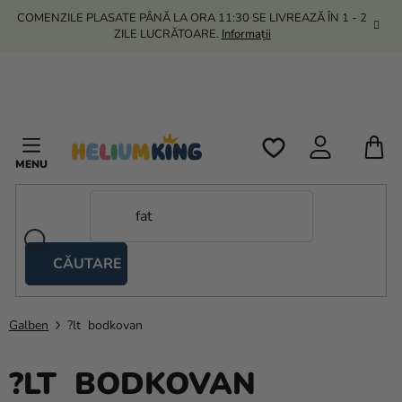
Treci
COMENZILE PLASATE PÂNĂ LA ORA 11:30 SE LIVREAZĂ ÎN 1 - 2
la
ZILE LUCRĂTOARE.
Informații
conținut
C
D
C
CĂUTARE
Corturi
tip
foarfecă
Galben
?lt bodkovan
Kanekalon
?LT BODKOVAN
Heliu si