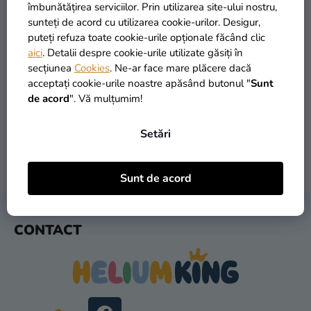
si
îmbunătățirea serviciilor. Prin utilizarea site-ului nostru,
merch
sunteți de acord cu utilizarea cookie-urilor. Desigur,
puteți refuza toate cookie-urile opționale făcând clic
Sărbători
aici
. Detalii despre cookie-urile utilizate găsiți în
secțiunea
Cookies
. Ne-ar face mare plăcere dacă
Materiale
PRODUSE ÎN STOC
TRANSPORT GRATUIT
acceptați cookie-urile noastre apăsând butonul "
Sunt
creative
peste 30.000 de produse
oferit de la 249 lei
de acord
". Vă mulțumim!
Teme
Setări
Produse
personalizate
LIVRARE ÎN 1 ZI
RETURNARE ÎN 30 DE ZILE
Sunt de acord
după expediere
gratuit
Lichidare
stoc
S
CONTACT
U
Despre
B
noi
S
Contact
O
L
Evaluarea