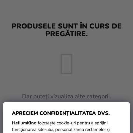
baloane
Nunta
PRODUSELE SUNT ÎN CURS DE
Petrecere
PREGĂTIRE.
Măști
pentru
carnaval
Sortiment
pentru
petrecere
Îmbrăcăminte
Dar puteţi vizualiza alte categorii.
Coacerea
APRECIEM CONFIDENȚIALITATEA DVS.
INAPOI ÎN MAGAZIN
Noutate
HeliumKing
folosește cookie-uri pentru a sprijini
Cadouri
funcționarea site-ului, personalizarea reclamelor și