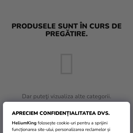
baloane
Nunta
PRODUSELE SUNT ÎN CURS DE
Petrecere
PREGĂTIRE.
Măști
pentru
carnaval
Sortiment
pentru
petrecere
Îmbrăcăminte
Dar puteţi vizualiza alte categorii.
Coacerea
APRECIEM CONFIDENȚIALITATEA DVS.
INAPOI ÎN MAGAZIN
Noutate
HeliumKing
folosește cookie-uri pentru a sprijini
Cadouri
funcționarea site-ului, personalizarea reclamelor și