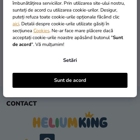
si
îmbunătățirea serviciilor. Prin utilizarea site-ului nostru,
merch
sunteți de acord cu utilizarea cookie-urilor. Desigur,
puteți refuza toate cookie-urile opționale făcând clic
Sărbători
aici
. Detalii despre cookie-urile utilizate găsiți în
secțiunea
Cookies
. Ne-ar face mare plăcere dacă
Materiale
PRODUSE ÎN STOC
TRANSPORT GRATUIT
acceptați cookie-urile noastre apăsând butonul "
Sunt
creative
peste 30.000 de produse
oferit de la 249 lei
de acord
". Vă mulțumim!
Teme
Setări
Produse
personalizate
LIVRARE ÎN 1 ZI
RETURNARE ÎN 30 DE ZILE
Sunt de acord
după expediere
gratuit
Lichidare
stoc
S
CONTACT
U
Despre
B
noi
S
Contact
O
L
Evaluarea