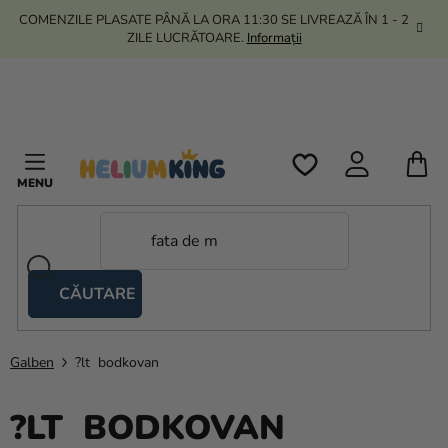
Treci
COMENZILE PLASATE PÂNĂ LA ORA 11:30 SE LIVREAZĂ ÎN 1 - 2
la
ZILE LUCRĂTOARE.
Informații
conținut
C
D
C
CĂUTARE
Corturi
tip
foarfecă
Galben
?lt bodkovan
Kanekalon
?LT BODKOVAN
Heliu si