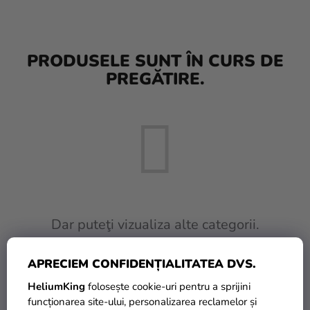
baloane
Nunta
PRODUSELE SUNT ÎN CURS DE
Petrecere
PREGĂTIRE.
Măști
pentru
carnaval
Sortiment
pentru
petrecere
Îmbrăcăminte
Dar puteţi vizualiza alte categorii.
Coacerea
APRECIEM CONFIDENȚIALITATEA DVS.
INAPOI ÎN MAGAZIN
Noutate
HeliumKing
folosește cookie-uri pentru a sprijini
Cadouri
funcționarea site-ului, personalizarea reclamelor și