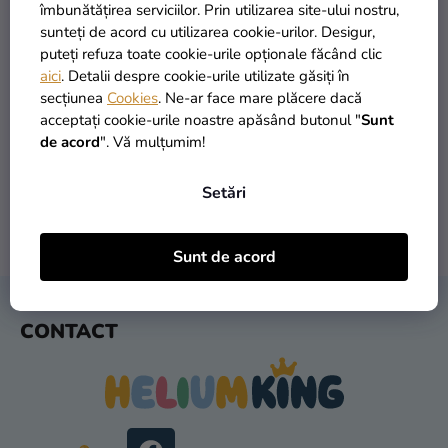
si
îmbunătățirea serviciilor. Prin utilizarea site-ului nostru,
merch
sunteți de acord cu utilizarea cookie-urilor. Desigur,
puteți refuza toate cookie-urile opționale făcând clic
Sărbători
aici
. Detalii despre cookie-urile utilizate găsiți în
secțiunea
Cookies
. Ne-ar face mare plăcere dacă
Materiale
PRODUSE ÎN STOC
TRANSPORT GRATUIT
acceptați cookie-urile noastre apăsând butonul "
Sunt
creative
peste 30.000 de produse
oferit de la 249 lei
de acord
". Vă mulțumim!
Teme
Setări
Produse
personalizate
LIVRARE ÎN 1 ZI
RETURNARE ÎN 30 DE ZILE
Sunt de acord
după expediere
gratuit
Lichidare
stoc
S
CONTACT
U
Despre
B
noi
S
Contact
O
L
Evaluarea