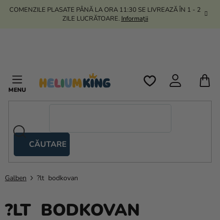
Treci
COMENZILE PLASATE PÂNĂ LA ORA 11:30 SE LIVREAZĂ ÎN 1 - 2
la
ZILE LUCRĂTOARE.
Informații
conținut
C
D
C
CĂUTARE
Corturi
tip
foarfecă
Galben
?lt bodkovan
Kanekalon
?LT BODKOVAN
Heliu si