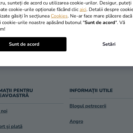
INAPOI ÎN MAGAZIN
tru, sunteți de acord cu utilizarea cookie-urilor. Desigur, puteți
oate cookie-urile opționale făcând clic
aici
. Detalii despre cooki
lizate găsiți în secțiunea
Cookies
. Ne-ar face mare plăcere dacă
i cookie-urile noastre apăsând butonul "
Sunt de acord
". Vă
im!
TRANSPORT
Sunt de acord
Setări
LIVRARE ÎN 1
GRATUIT
după expedier
oferit de la 249 lei
MAȚII PENTRU
INFORMAȚII UTILE
EAVOASTRĂ
Blogul petrecerii
 noi
Angro
rt și plată