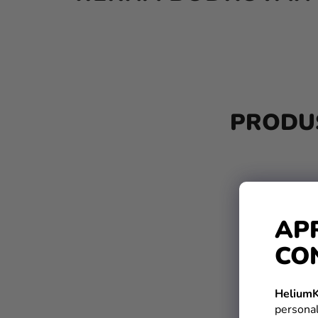
B
A
PRODUS
R
Ă
L
A
AP
T
CO
E
R
HeliumK
A
personal