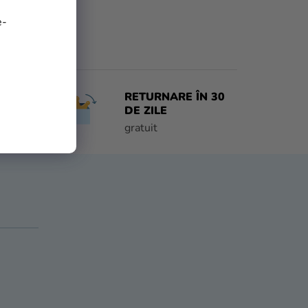
e-
RETURNARE ÎN 30
 ZI
DE ZILE
e
gratuit