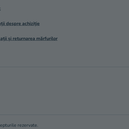
t
ții despre achiziție
ții și returnarea mărfurilor
repturile rezervate.