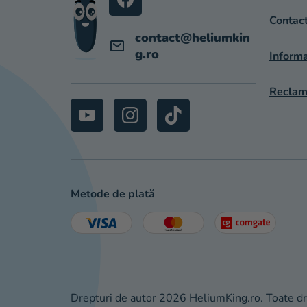
L
Contac
contact
@
heliumkin
g.ro
Informa
Reclama
Metode de plată
Drepturi de autor 2026
HeliumKing.ro
. Toate d