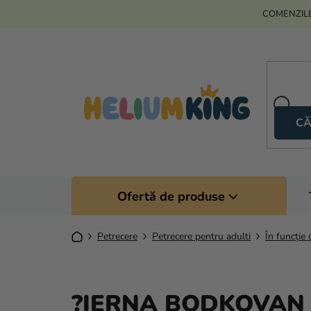
Treci
COMENZILE
la
conținut
CĂ
Ofertă de produse
Acasă
Petrecere
Petrecere pentru adulti
În funcție 
?IERNA BODKOVAN