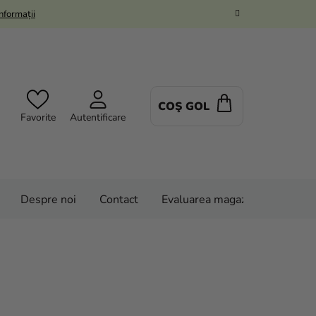
Informații
COŞ GOL
COŞ
Favorite
Autentificare
DE
CUMPĂRĂTUR
Despre noi
Contact
Evaluarea magazinului