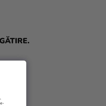
GĂTIRE.
,
te-