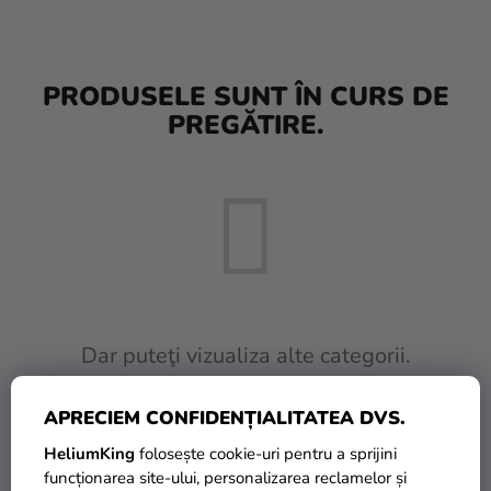
baloane
Nunta
PRODUSELE SUNT ÎN CURS DE
Petrecere
PREGĂTIRE.
Măști
pentru
carnaval
Sortiment
pentru
petrecere
Îmbrăcăminte
Dar puteţi vizualiza alte categorii.
Coacerea
APRECIEM CONFIDENȚIALITATEA DVS.
INAPOI ÎN MAGAZIN
Noutate
HeliumKing
folosește cookie-uri pentru a sprijini
Cadouri
funcționarea site-ului, personalizarea reclamelor și