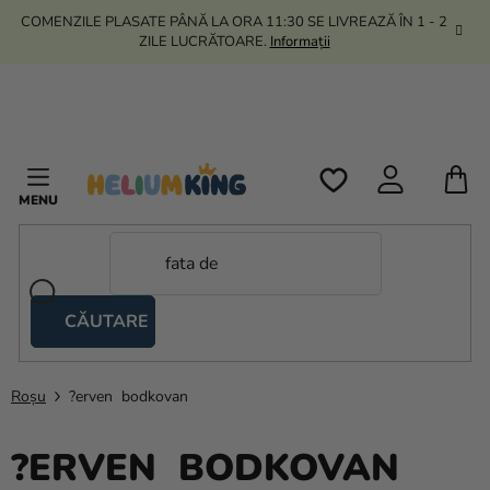
Treci
COMENZILE PLASATE PÂNĂ LA ORA 11:30 SE LIVREAZĂ ÎN 1 - 2
la
ZILE LUCRĂTOARE.
Informații
conținut
C
D
C
CĂUTARE
Corturi
tip
foarfecă
Roșu
?erven bodkovan
Kanekalon
?ERVEN BODKOVAN
Heliu si