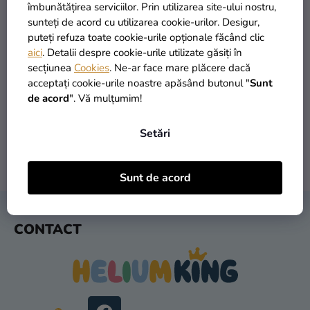
si
îmbunătățirea serviciilor. Prin utilizarea site-ului nostru,
merch
sunteți de acord cu utilizarea cookie-urilor. Desigur,
puteți refuza toate cookie-urile opționale făcând clic
Sărbători
aici
. Detalii despre cookie-urile utilizate găsiți în
secțiunea
Cookies
. Ne-ar face mare plăcere dacă
Materiale
PRODUSE ÎN STOC
TRANSPORT GRATUIT
acceptați cookie-urile noastre apăsând butonul "
Sunt
creative
peste 30.000 de produse
oferit de la 249 lei
de acord
". Vă mulțumim!
Teme
Setări
Produse
personalizate
LIVRARE ÎN 1 ZI
RETURNARE ÎN 30 DE ZILE
Sunt de acord
după expediere
gratuit
Lichidare
stoc
S
CONTACT
U
Despre
B
noi
S
Contact
O
L
Evaluarea