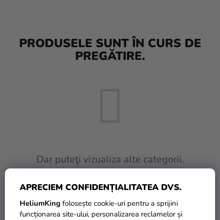
baloane
Nunta
PRODUSELE SUNT ÎN CURS DE
Petrecere
PREGĂTIRE.
Măști
pentru
carnaval
Sortiment
pentru
petrecere
Îmbrăcăminte
Dar puteţi vizualiza alte categorii.
Coacerea
APRECIEM CONFIDENȚIALITATEA DVS.
INAPOI ÎN MAGAZIN
Noutate
HeliumKing
folosește cookie-uri pentru a sprijini
Cadouri
funcționarea site-ului, personalizarea reclamelor și