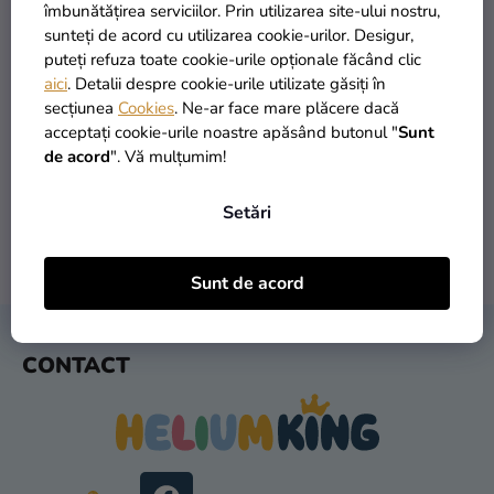
si
îmbunătățirea serviciilor. Prin utilizarea site-ului nostru,
merch
sunteți de acord cu utilizarea cookie-urilor. Desigur,
puteți refuza toate cookie-urile opționale făcând clic
Sărbători
aici
. Detalii despre cookie-urile utilizate găsiți în
secțiunea
Cookies
. Ne-ar face mare plăcere dacă
Materiale
PRODUSE ÎN STOC
TRANSPORT GRATUIT
acceptați cookie-urile noastre apăsând butonul "
Sunt
creative
peste 30.000 de produse
oferit de la 249 lei
de acord
". Vă mulțumim!
Teme
Setări
Produse
personalizate
LIVRARE ÎN 1 ZI
RETURNARE ÎN 30 DE ZILE
Sunt de acord
după expediere
gratuit
Lichidare
stoc
S
CONTACT
U
Despre
B
noi
S
Contact
O
L
Evaluarea