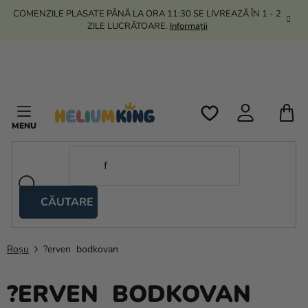
Treci
COMENZILE PLASATE PÂNĂ LA ORA 11:30 SE LIVREAZĂ ÎN 1 - 2
la
ZILE LUCRĂTOARE.
Informații
conținut
C
D
C
CĂUTARE
Corturi
tip
foarfecă
Roșu
?erven bodkovan
Kanekalon
?ERVEN BODKOVAN
Heliu si