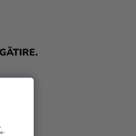
GĂTIRE.
,
te-