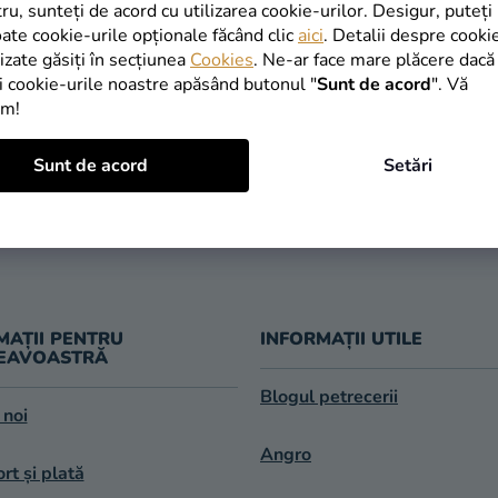
INAPOI ÎN MAGAZIN
tru, sunteți de acord cu utilizarea cookie-urilor. Desigur, puteți
oate cookie-urile opționale făcând clic
aici
. Detalii despre cooki
lizate găsiți în secțiunea
Cookies
. Ne-ar face mare plăcere dacă
i cookie-urile noastre apăsând butonul "
Sunt de acord
". Vă
im!
TRANSPORT
Sunt de acord
Setări
LIVRARE ÎN 1
GRATUIT
după expedier
oferit de la 249 lei
MAȚII PENTRU
INFORMAȚII UTILE
EAVOASTRĂ
Blogul petrecerii
 noi
Angro
rt și plată