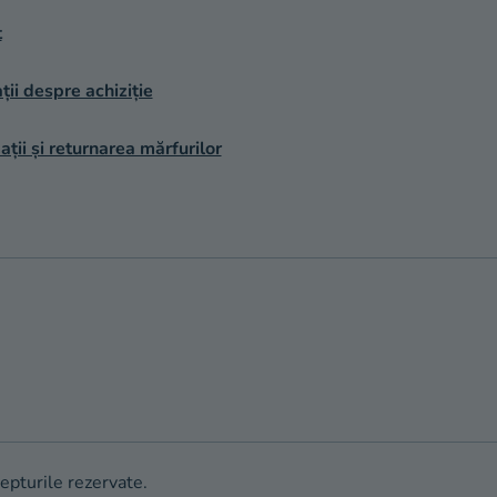
t
ții despre achiziție
ții și returnarea mărfurilor
repturile rezervate.