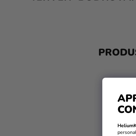
B
A
PRODUS
R
Ă
L
A
AP
T
CO
E
R
HeliumK
A
personal