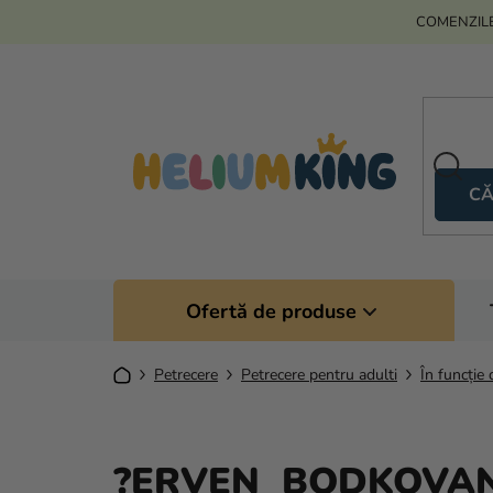
Treci
COMENZILE
la
conținut
CĂ
Ofertă de produse
Acasă
Petrecere
Petrecere pentru adulti
În funcție 
?ERVEN BODKOVA