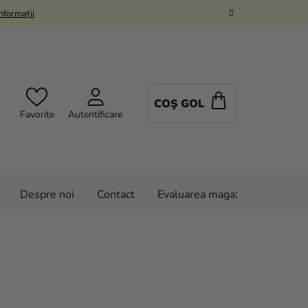
Informații
COŞ GOL
COŞ
Favorite
Autentificare
DE
CUMPĂRĂTUR
Despre noi
Contact
Evaluarea magazinului