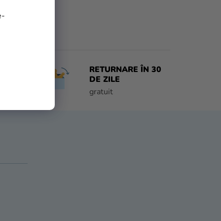
e-
RETURNARE ÎN 30
 ZI
DE ZILE
e
gratuit