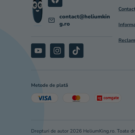
L
Contac
contact
@
heliumkin
g.ro
Informa
Reclama
Metode de plată
Drepturi de autor 2026
HeliumKing.ro
. Toate d