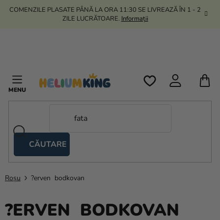
Treci
COMENZILE PLASATE PÂNĂ LA ORA 11:30 SE LIVREAZĂ ÎN 1 - 2
la
ZILE LUCRĂTOARE.
Informații
conținut
C
D
C
CĂUTARE
Corturi
tip
foarfecă
Roșu
?erven bodkovan
Kanekalon
?ERVEN BODKOVAN
Heliu si