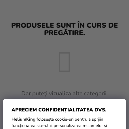
baloane
Nunta
PRODUSELE SUNT ÎN CURS DE
Petrecere
PREGĂTIRE.
Măști
pentru
carnaval
Sortiment
pentru
petrecere
Îmbrăcăminte
Dar puteţi vizualiza alte categorii.
Coacerea
APRECIEM CONFIDENȚIALITATEA DVS.
INAPOI ÎN MAGAZIN
Noutate
HeliumKing
folosește cookie-uri pentru a sprijini
Cadouri
funcționarea site-ului, personalizarea reclamelor și