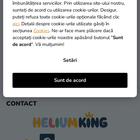
si
îmbunătățirea serviciilor. Prin utilizarea site-ului nostru,
merch
sunteți de acord cu utilizarea cookie-urilor. Desigur,
puteți refuza toate cookie-urile opționale făcând clic
Sărbători
aici
. Detalii despre cookie-urile utilizate găsiți în
secțiunea
Cookies
. Ne-ar face mare plăcere dacă
Materiale
PRODUSE ÎN STOC
TRANSPORT GRATUIT
acceptați cookie-urile noastre apăsând butonul "
Sunt
creative
peste 30.000 de produse
oferit de la 249 lei
de acord
". Vă mulțumim!
Teme
Setări
Produse
personalizate
LIVRARE ÎN 1 ZI
RETURNARE ÎN 30 DE ZILE
Sunt de acord
după expediere
gratuit
Lichidare
stoc
S
CONTACT
U
Despre
B
noi
S
Contact
O
L
Evaluarea