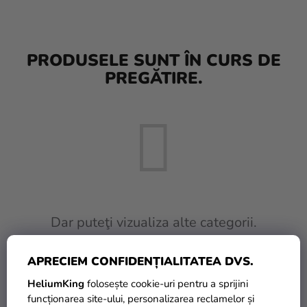
baloane
Nunta
PRODUSELE SUNT ÎN CURS DE
Petrecere
PREGĂTIRE.
Măști
pentru
carnaval
Sortiment
pentru
petrecere
Îmbrăcăminte
Dar puteţi vizualiza alte categorii.
Coacerea
APRECIEM CONFIDENȚIALITATEA DVS.
INAPOI ÎN MAGAZIN
Noutate
HeliumKing
folosește cookie-uri pentru a sprijini
Cadouri
funcționarea site-ului, personalizarea reclamelor și