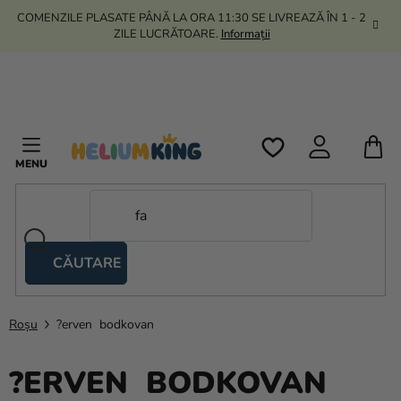
Treci
COMENZILE PLASATE PÂNĂ LA ORA 11:30 SE LIVREAZĂ ÎN 1 - 2
la
ZILE LUCRĂTOARE.
Informații
conținut
C
D
C
CĂUTARE
Corturi
tip
foarfecă
Roșu
?erven bodkovan
Kanekalon
?ERVEN BODKOVAN
Heliu si