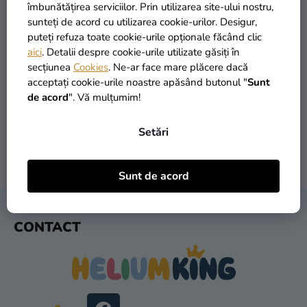
si
îmbunătățirea serviciilor. Prin utilizarea site-ului nostru,
merch
sunteți de acord cu utilizarea cookie-urilor. Desigur,
puteți refuza toate cookie-urile opționale făcând clic
Sărbători
aici
. Detalii despre cookie-urile utilizate găsiți în
secțiunea
Cookies
. Ne-ar face mare plăcere dacă
Materiale
PRODUSE ÎN STOC
TRANSPORT GRATUIT
acceptați cookie-urile noastre apăsând butonul "
Sunt
creative
peste 30.000 de produse
oferit de la 249 lei
de acord
". Vă mulțumim!
Teme
Setări
Produse
personalizate
LIVRARE ÎN 1 ZI
RETURNARE ÎN 30 DE ZILE
Sunt de acord
după expediere
gratuit
Lichidare
stoc
S
CONTACT
U
Despre
B
noi
S
Contact
O
L
Evaluarea