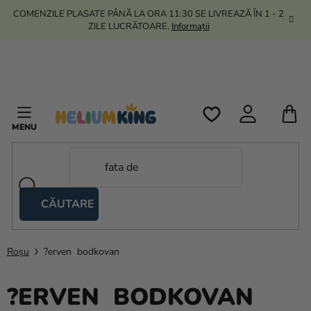
Treci
COMENZILE PLASATE PÂNĂ LA ORA 11:30 SE LIVREAZĂ ÎN 1 - 2
la
ZILE LUCRĂTOARE.
Informații
conținut
C
D
C
CĂUTARE
Corturi
tip
foarfecă
Roșu
?erven bodkovan
Kanekalon
?ERVEN BODKOVAN
Heliu si