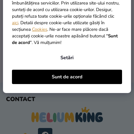
si
îmbunătățirea serviciilor. Prin utilizarea site-ului nostru,
merch
sunteți de acord cu utilizarea cookie-urilor. Desigur,
puteți refuza toate cookie-urile opționale făcând clic
Sărbători
aici
. Detalii despre cookie-urile utilizate găsiți în
secțiunea
Cookies
. Ne-ar face mare plăcere dacă
Materiale
PRODUSE ÎN STOC
TRANSPORT GRATUIT
acceptați cookie-urile noastre apăsând butonul "
Sunt
creative
peste 30.000 de produse
oferit de la 249 lei
de acord
". Vă mulțumim!
Teme
Setări
Produse
personalizate
LIVRARE ÎN 1 ZI
RETURNARE ÎN 30 DE ZILE
Sunt de acord
după expediere
gratuit
Lichidare
stoc
S
CONTACT
U
Despre
B
noi
S
Contact
O
L
Evaluarea