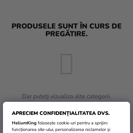
baloane
Nunta
PRODUSELE SUNT ÎN CURS DE
Petrecere
PREGĂTIRE.
Măști
pentru
carnaval
Sortiment
pentru
petrecere
Îmbrăcăminte
Dar puteţi vizualiza alte categorii.
Coacerea
APRECIEM CONFIDENȚIALITATEA DVS.
INAPOI ÎN MAGAZIN
Noutate
HeliumKing
folosește cookie-uri pentru a sprijini
Cadouri
funcționarea site-ului, personalizarea reclamelor și