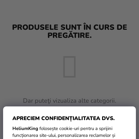
baloane
Nunta
PRODUSELE SUNT ÎN CURS DE
Petrecere
PREGĂTIRE.
Măști
pentru
carnaval
Sortiment
pentru
petrecere
Îmbrăcăminte
Dar puteţi vizualiza alte categorii.
Coacerea
APRECIEM CONFIDENȚIALITATEA DVS.
INAPOI ÎN MAGAZIN
Noutate
HeliumKing
folosește cookie-uri pentru a sprijini
Cadouri
funcționarea site-ului, personalizarea reclamelor și