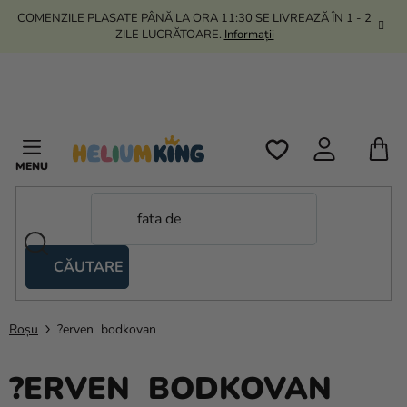
Treci
COMENZILE PLASATE PÂNĂ LA ORA 11:30 SE LIVREAZĂ ÎN 1 - 2
la
ZILE LUCRĂTOARE.
Informații
conținut
C
D
C
CĂUTARE
Corturi
tip
foarfecă
Roșu
?erven bodkovan
Kanekalon
?ERVEN BODKOVAN
Heliu si