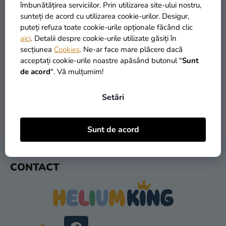
si
îmbunătățirea serviciilor. Prin utilizarea site-ului nostru,
merch
sunteți de acord cu utilizarea cookie-urilor. Desigur,
puteți refuza toate cookie-urile opționale făcând clic
Sărbători
aici
. Detalii despre cookie-urile utilizate găsiți în
secțiunea
Cookies
. Ne-ar face mare plăcere dacă
Materiale
PRODUSE ÎN STOC
TRANSPORT GRATUIT
acceptați cookie-urile noastre apăsând butonul "
Sunt
creative
peste 30.000 de produse
oferit de la 249 lei
de acord
". Vă mulțumim!
Teme
Setări
Produse
personalizate
LIVRARE ÎN 1 ZI
RETURNARE ÎN 30 DE ZILE
Sunt de acord
după expediere
gratuit
Lichidare
stoc
S
CONTACT
U
Despre
B
noi
S
Contact
O
L
Evaluarea