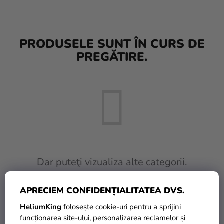
baloane
Nunta
PRODUSELE SUNT ÎN CURS DE
Petrecere
PREGĂTIRE.
Măști
pentru
carnaval
Sortiment
pentru
petrecere
Îmbrăcăminte
Dar puteţi vizualiza alte categorii.
Coacerea
APRECIEM CONFIDENȚIALITATEA DVS.
INAPOI ÎN MAGAZIN
Noutate
HeliumKing
folosește cookie-uri pentru a sprijini
Cadouri
funcționarea site-ului, personalizarea reclamelor și