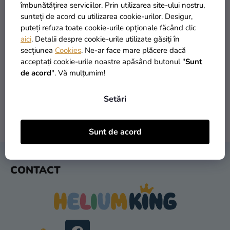
si
îmbunătățirea serviciilor. Prin utilizarea site-ului nostru,
merch
sunteți de acord cu utilizarea cookie-urilor. Desigur,
puteți refuza toate cookie-urile opționale făcând clic
Sărbători
aici
. Detalii despre cookie-urile utilizate găsiți în
secțiunea
Cookies
. Ne-ar face mare plăcere dacă
Materiale
PRODUSE ÎN STOC
TRANSPORT GRATUIT
acceptați cookie-urile noastre apăsând butonul "
Sunt
creative
peste 30.000 de produse
oferit de la 249 lei
de acord
". Vă mulțumim!
Teme
Setări
Produse
personalizate
LIVRARE ÎN 1 ZI
RETURNARE ÎN 30 DE ZILE
Sunt de acord
după expediere
gratuit
Lichidare
stoc
S
CONTACT
U
Despre
B
noi
S
Contact
O
L
Evaluarea