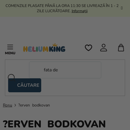
Treci
COMENZILE PLASATE PÂNĂ LA ORA 11:30 SE LIVREAZĂ ÎN 1 - 2
la
ZILE LUCRĂTOARE.
Informații
conținut
C
D
C
CĂUTARE
Corturi
tip
foarfecă
Roșu
?erven bodkovan
Kanekalon
?ERVEN BODKOVAN
Heliu si