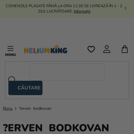
Treci
COMENZILE PLASATE PÂNĂ LA ORA 11:30 SE LIVREAZĂ ÎN 1 - 2
la
ZILE LUCRĂTOARE.
Informații
conținut
C
D
C
CĂUTARE
Corturi
tip
foarfecă
Roșu
?erven bodkovan
Kanekalon
?ERVEN BODKOVAN
Heliu si