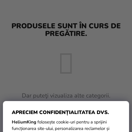
baloane
Nunta
PRODUSELE SUNT ÎN CURS DE
Petrecere
PREGĂTIRE.
Măști
pentru
carnaval
Sortiment
pentru
petrecere
Îmbrăcăminte
Dar puteţi vizualiza alte categorii.
Coacerea
APRECIEM CONFIDENȚIALITATEA DVS.
INAPOI ÎN MAGAZIN
Noutate
HeliumKing
folosește cookie-uri pentru a sprijini
Cadouri
funcționarea site-ului, personalizarea reclamelor și