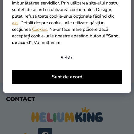
si
îmbunătățirea serviciilor. Prin utilizarea site-ului nostru,
merch
sunteți de acord cu utilizarea cookie-urilor. Desigur,
puteți refuza toate cookie-urile opționale făcând clic
Sărbători
aici
. Detalii despre cookie-urile utilizate găsiți în
secțiunea
Cookies
. Ne-ar face mare plăcere dacă
Materiale
PRODUSE ÎN STOC
TRANSPORT GRATUIT
acceptați cookie-urile noastre apăsând butonul "
Sunt
creative
peste 30.000 de produse
oferit de la 249 lei
de acord
". Vă mulțumim!
Teme
Setări
Produse
personalizate
LIVRARE ÎN 1 ZI
RETURNARE ÎN 30 DE ZILE
Sunt de acord
după expediere
gratuit
Lichidare
stoc
S
CONTACT
U
Despre
B
noi
S
Contact
O
L
Evaluarea