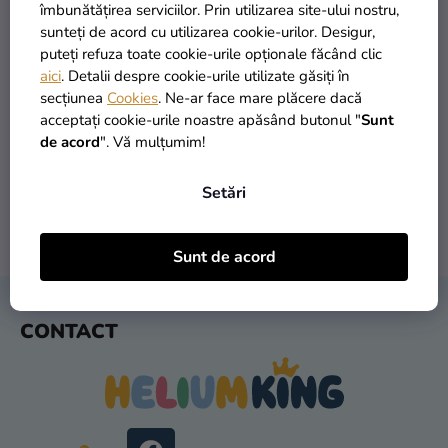
si
îmbunătățirea serviciilor. Prin utilizarea site-ului nostru,
merch
sunteți de acord cu utilizarea cookie-urilor. Desigur,
puteți refuza toate cookie-urile opționale făcând clic
Sărbători
aici
. Detalii despre cookie-urile utilizate găsiți în
secțiunea
Cookies
. Ne-ar face mare plăcere dacă
Materiale
PRODUSE ÎN STOC
TRANSPORT GRATUIT
acceptați cookie-urile noastre apăsând butonul "
Sunt
creative
peste 30.000 de produse
oferit de la 249 lei
de acord
". Vă mulțumim!
Teme
Setări
Produse
personalizate
LIVRARE ÎN 1 ZI
RETURNARE ÎN 30 DE ZILE
Sunt de acord
după expediere
gratuit
Lichidare
stoc
S
CONTACT
U
Despre
B
noi
S
Contact
O
L
Evaluarea