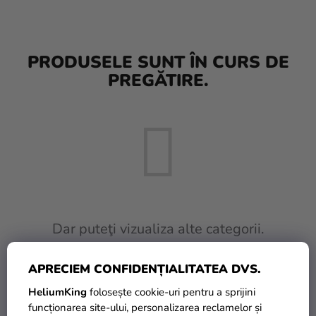
baloane
Nunta
PRODUSELE SUNT ÎN CURS DE
Petrecere
PREGĂTIRE.
Măști
pentru
carnaval
Sortiment
pentru
petrecere
Îmbrăcăminte
Dar puteţi vizualiza alte categorii.
Coacerea
APRECIEM CONFIDENȚIALITATEA DVS.
INAPOI ÎN MAGAZIN
Noutate
HeliumKing
folosește cookie-uri pentru a sprijini
Cadouri
funcționarea site-ului, personalizarea reclamelor și