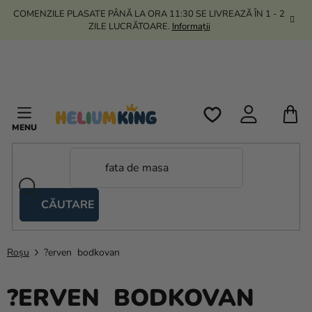
Treci
COMENZILE PLASATE PÂNĂ LA ORA 11:30 SE LIVREAZĂ ÎN 1 - 2
la
ZILE LUCRĂTOARE.
Informații
conținut
C
D
C
CĂUTARE
Corturi
tip
foarfecă
Roșu
?erven bodkovan
Kanekalon
?ERVEN BODKOVAN
Heliu si