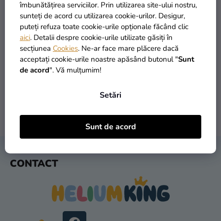
si
îmbunătățirea serviciilor. Prin utilizarea site-ului nostru,
merch
sunteți de acord cu utilizarea cookie-urilor. Desigur,
puteți refuza toate cookie-urile opționale făcând clic
Sărbători
aici
. Detalii despre cookie-urile utilizate găsiți în
secțiunea
Cookies
. Ne-ar face mare plăcere dacă
Materiale
PRODUSE ÎN STOC
TRANSPORT GRATUIT
acceptați cookie-urile noastre apăsând butonul "
Sunt
creative
peste 30.000 de produse
oferit de la 249 lei
de acord
". Vă mulțumim!
Teme
Setări
Produse
personalizate
LIVRARE ÎN 1 ZI
RETURNARE ÎN 30 DE ZILE
Sunt de acord
după expediere
gratuit
Lichidare
stoc
S
CONTACT
U
Despre
B
noi
S
Contact
O
L
Evaluarea