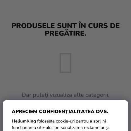
baloane
Nunta
PRODUSELE SUNT ÎN CURS DE
Petrecere
PREGĂTIRE.
Măști
pentru
carnaval
Sortiment
pentru
petrecere
Îmbrăcăminte
Dar puteţi vizualiza alte categorii.
Coacerea
APRECIEM CONFIDENȚIALITATEA DVS.
INAPOI ÎN MAGAZIN
Noutate
HeliumKing
folosește cookie-uri pentru a sprijini
Cadouri
funcționarea site-ului, personalizarea reclamelor și