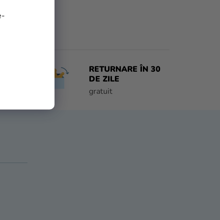
e-
RETURNARE ÎN 30
 ZI
DE ZILE
e
gratuit