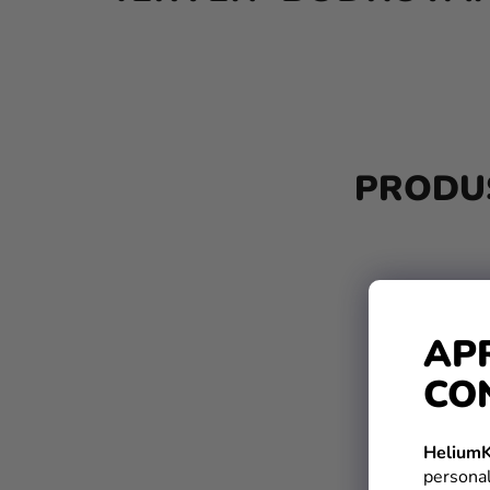
B
A
PRODUS
R
Ă
L
A
AP
T
CO
E
R
HeliumK
A
personal