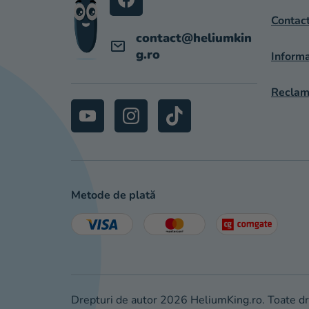
L
Contac
contact
@
heliumkin
g.ro
Informa
Reclama
Metode de plată
Drepturi de autor 2026
HeliumKing.ro
. Toate d