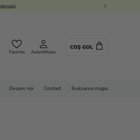
Informații
COŞ GOL
COŞ
Favorite
Autentificare
DE
CUMPĂRĂTUR
Despre noi
Contact
Evaluarea magazinului