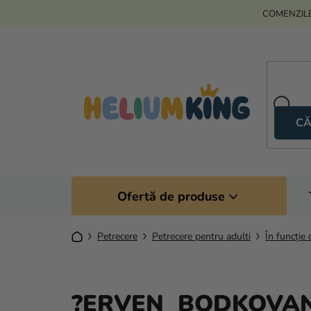
Treci
COMENZILE
la
conținut
CĂ
Ofertă de produse
Acasă
Petrecere
Petrecere pentru adulti
În funcție 
?ERVEN BODKOVA