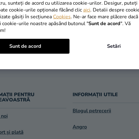
INAPOI ÎN MAGAZIN
tru, sunteți de acord cu utilizarea cookie-urilor. Desigur, puteți
oate cookie-urile opționale făcând clic
aici
. Detalii despre cooki
lizate găsiți în secțiunea
Cookies
. Ne-ar face mare plăcere dacă
i cookie-urile noastre apăsând butonul "
Sunt de acord
". Vă
im!
TRANSPORT
Sunt de acord
Setări
LIVRARE ÎN 1
GRATUIT
după expedier
oferit de la 249 lei
MAȚII PENTRU
INFORMAȚII UTILE
EAVOASTRĂ
Blogul petrecerii
 noi
Angro
rt și plată