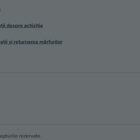
t
ții despre achiziție
ții și returnarea mărfurilor
repturile rezervate.