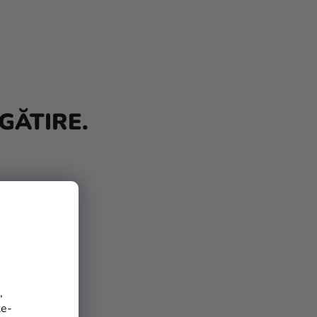
GĂTIRE.
,
te-