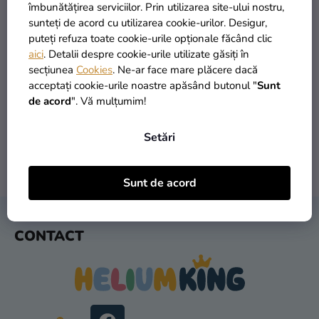
si
îmbunătățirea serviciilor. Prin utilizarea site-ului nostru,
merch
sunteți de acord cu utilizarea cookie-urilor. Desigur,
puteți refuza toate cookie-urile opționale făcând clic
Sărbători
aici
. Detalii despre cookie-urile utilizate găsiți în
secțiunea
Cookies
. Ne-ar face mare plăcere dacă
Materiale
PRODUSE ÎN STOC
TRANSPORT GRATUIT
acceptați cookie-urile noastre apăsând butonul "
Sunt
creative
peste 30.000 de produse
oferit de la 249 lei
de acord
". Vă mulțumim!
Teme
Setări
Produse
personalizate
LIVRARE ÎN 1 ZI
RETURNARE ÎN 30 DE ZILE
Sunt de acord
după expediere
gratuit
Lichidare
stoc
S
CONTACT
U
Despre
B
noi
S
Contact
O
L
Evaluarea