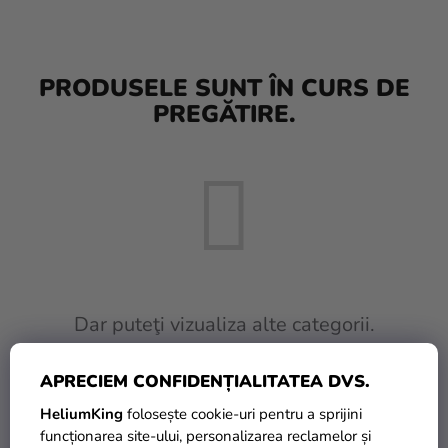
baloane
Nunta
PRODUSELE SUNT ÎN CURS DE
Petrecere
PREGĂTIRE.
Măști
pentru
carnaval
Sortiment
pentru
petrecere
Îmbrăcăminte
Dar puteţi vizualiza alte categorii.
Coacerea
APRECIEM CONFIDENȚIALITATEA DVS.
INAPOI ÎN MAGAZIN
Noutate
HeliumKing
folosește cookie-uri pentru a sprijini
Cadouri
funcționarea site-ului, personalizarea reclamelor și