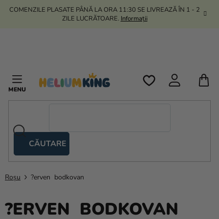
Treci
COMENZILE PLASATE PÂNĂ LA ORA 11:30 SE LIVREAZĂ ÎN 1 - 2
la
ZILE LUCRĂTOARE.
Informații
conținut
C
D
C
CĂUTARE
Corturi
tip
foarfecă
Roșu
?erven bodkovan
Kanekalon
?ERVEN BODKOVAN
Heliu si