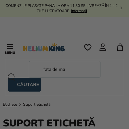
Treci
COMENZILE PLASATE PÂNĂ LA ORA 11:30 SE LIVREAZĂ ÎN 1 - 2
la
ZILE LUCRĂTOARE.
Informații
conținut
C
D
C
CĂUTARE
Corturi
tip
foarfecă
Etichete
Suport etichetă
Kanekalon
SUPORT ETICHETĂ
Heliu si