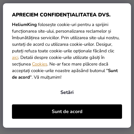
APRECIEM CONFIDENȚIALITATEA DVS.
HeliumKing
folosește cookie-uri pentru a sprijini
funcționarea site-ului, personalizarea reclamelor și
Suport pentru etichete -
Suport pentru etichete
îmbunătățirea serviciilor. Prin utilizarea site-ului nostru,
auriu
Diamant transparent 10
sunteți de acord cu utilizarea cookie-urilor. Desigur,
buc
puteți refuza toate cookie-urile opționale făcând clic
19,90 Lei
19 Lei
aici
. Detalii despre cookie-urile utilizate găsiți în
secțiunea
Cookies
. Ne-ar face mare plăcere dacă
ADAUGĂ ÎN COŞ
ADAUGĂ ÎN COŞ
acceptați cookie-urile noastre apăsând butonul "
Sunt
de acord
". Vă mulțumim!
Setări
Sunt de acord