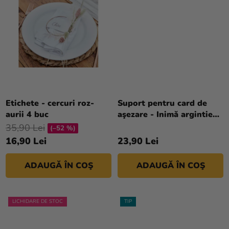
magazinului
Etichete - cercuri roz-
Suport pentru card de
aurii 4 buc
aşezare - Inimă argintie
10 buc
35,90 Lei
(–52 %)
16,90 Lei
23,90 Lei
ADAUGĂ ÎN COŞ
ADAUGĂ ÎN COŞ
LICHIDARE DE STOC
TIP