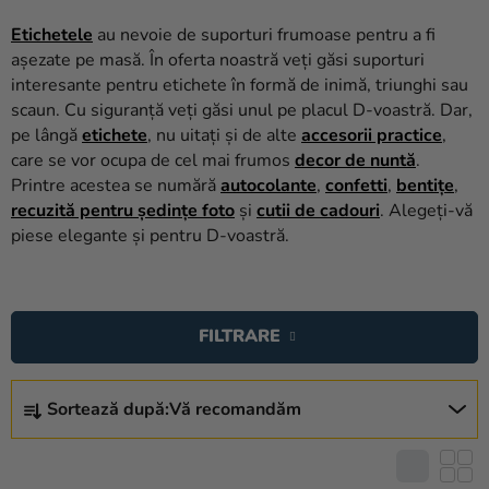
baloane
Etichetele
au nevoie de suporturi frumoase pentru a fi
Nunta
așezate pe masă. În oferta noastră veți găsi suporturi
interesante pentru etichete în formă de inimă, triunghi sau
Petrecere
scaun. Cu siguranță veți găsi unul pe placul D-voastră. Dar,
pe lângă
etichete
, nu uitați și de alte
accesorii practice
,
Măști
care se vor ocupa de cel mai frumos
decor de nuntă
.
pentru
Printre acestea se numără
autocolante
,
confetti
,
bentițe
,
carnaval
recuzită pentru ședințe foto
și
cutii de cadouri
. Alegeți-vă
piese elegante și pentru D-voastră.
Sortiment
pentru
L
petrecere
I
FILTRARE
Îmbrăcăminte
S
T
Coacerea
S
Ă
Sortează după:
Vă recomandăm
E
Noutate
P
L
R
Cadouri
E