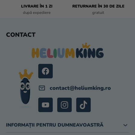
T
LIVRARE ÎN 1 ZI
RETURNARE ÎN 30 DE ZILE
Ă
după expediere
gratuit
R
I
L
S
CONTACT
O
U
R
B
S
O
L
contact
@
heliumking.ro
INFORMAȚII PENTRU DUMNEAVOASTRĂ