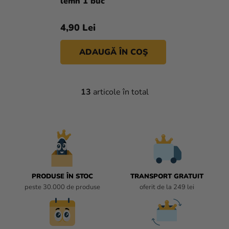
lemn 1 buc
4,90 Lei
ADAUGĂ ÎN COŞ
13
articole în total
C
O
N
T
R
O
L
U
PRODUSE ÎN STOC
TRANSPORT GRATUIT
L
peste 30.000 de produse
oferit de la 249 lei
L
I
S