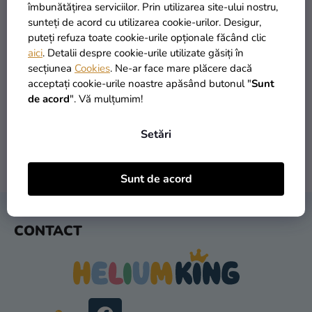
si
îmbunătățirea serviciilor. Prin utilizarea site-ului nostru,
merch
sunteți de acord cu utilizarea cookie-urilor. Desigur,
puteți refuza toate cookie-urile opționale făcând clic
Sărbători
aici
. Detalii despre cookie-urile utilizate găsiți în
secțiunea
Cookies
. Ne-ar face mare plăcere dacă
Materiale
PRODUSE ÎN STOC
TRANSPORT GRATUIT
acceptați cookie-urile noastre apăsând butonul "
Sunt
creative
peste 30.000 de produse
oferit de la 249 lei
de acord
". Vă mulțumim!
Teme
Setări
Produse
personalizate
LIVRARE ÎN 1 ZI
RETURNARE ÎN 30 DE ZILE
Sunt de acord
după expediere
gratuit
Lichidare
stoc
S
CONTACT
U
Despre
B
noi
S
Contact
O
L
Evaluarea