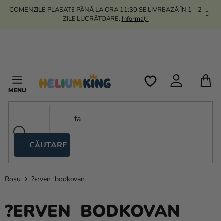
Treci
COMENZILE PLASATE PÂNĂ LA ORA 11:30 SE LIVREAZĂ ÎN 1 - 2
la
ZILE LUCRĂTOARE.
Informații
conținut
C
D
C
CĂUTARE
Corturi
tip
foarfecă
Roșu
?erven bodkovan
Kanekalon
?ERVEN BODKOVAN
Heliu si