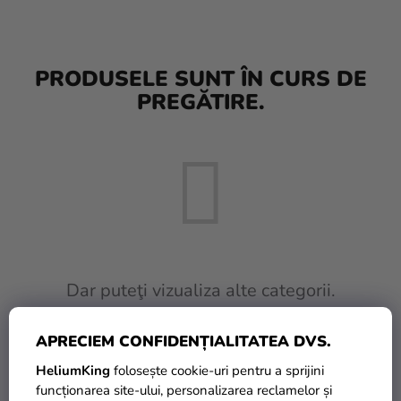
baloane
Nunta
PRODUSELE SUNT ÎN CURS DE
Petrecere
PREGĂTIRE.
Măști
pentru
carnaval
Sortiment
pentru
petrecere
Îmbrăcăminte
Dar puteţi vizualiza alte categorii.
Coacerea
APRECIEM CONFIDENȚIALITATEA DVS.
INAPOI ÎN MAGAZIN
Noutate
HeliumKing
folosește cookie-uri pentru a sprijini
Cadouri
funcționarea site-ului, personalizarea reclamelor și